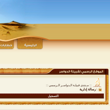
::: مـنتدى قبيلـة الـدواسـر الـرسمي :::
رسالة إدارية
التسجيل