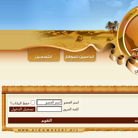
اسم العضو
حفظ البيانات؟
كلمة المرور
ات
التقويم