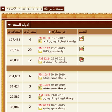
صفحة 1 من 93
الأخيرة
»
>
51
11
3
2
1
أدوات المنتدى
التقييم
آخر مشاركة
مشاركات
المشاهدات
02:30 PM
01-01-2017
107,488
4
بواسطة
فيصل الدوسري الدما
10:17 PM
22-01-2013
78,732
20
بواسطة
سيف2013
12:24 AM
26-03-2012
46,830
12
بواسطة
بتار المسعري
10:45 PM
30-10-2019
254,653
6
بواسطة
سعود بطحيه
10:30 PM
30-10-2019
37,424
3
بواسطة
سعود بطحيه
03:07 AM
24-05-2015
27,587
3
بواسطة
ابومبخوت الدوسري
09:19 PM
18-01-2015
38,082
2
بواسطة
سعود بطحيه