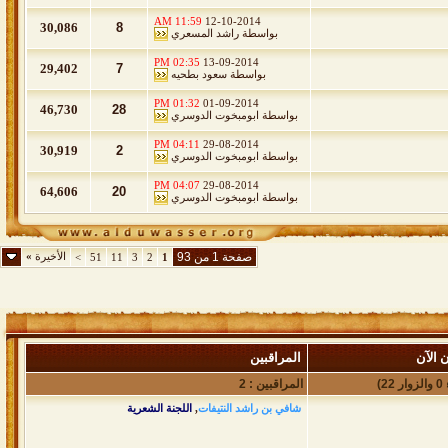
11:59 AM
12-10-2014
30,086
8
بواسطة
راشد المسعري
02:35 PM
13-09-2014
29,402
7
بواسطة
سعود بطحيه
01:32 PM
01-09-2014
46,730
28
بواسطة
ابومبخوت الدوسري
04:11 PM
29-08-2014
30,919
2
بواسطة
ابومبخوت الدوسري
04:07 PM
29-08-2014
64,606
20
بواسطة
ابومبخوت الدوسري
صفحة 1 من 93
الأخيرة
»
>
51
11
3
2
1
 الآن
المراقبين
المراقبين : 2
شافي بن راشد النتيفات
,
اللجنة الشعرية