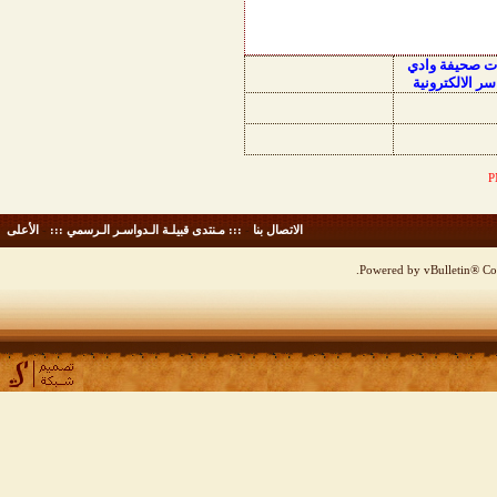
ات صحيفة وادي
سر الالكترونية
الاتصال بنا
-
::: مـنتدى قبيلـة الـدواسـر الـرسمي :::
-
الأعلى
Powered by vBulletin® Cop