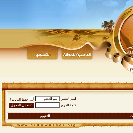
اسم العضو
حفظ البيانات؟
كلمة المرور
ات
التقويم