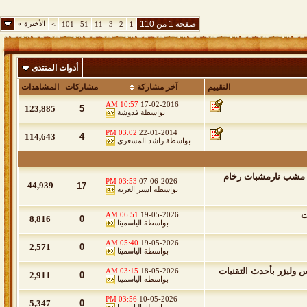
صفحة 1 من 110
الأخيرة
»
>
101
51
11
3
2
1
أدوات المنتدى
التقييم
آخر مشاركة
مشاركات
المشاهدات
10:57 AM
17-02-2016
123,885
5
بواسطة
فدوشة
03:02 PM
22-01-2014
114,643
4
بواسطة
راشد المسعري
 مشب نارمشبات رخام
03:53 PM
07-06-2026
44,939
17
بواسطة
اسير الغربه
ت
06:51 AM
19-05-2026
8,816
0
بواسطة
الياسمينا
05:40 AM
19-05-2026
2,571
0
بواسطة
الياسمينا
 وليزر بأحدث التقنيات
03:15 AM
18-05-2026
2,911
0
بواسطة
الياسمينا
03:56 PM
10-05-2026
5,347
0