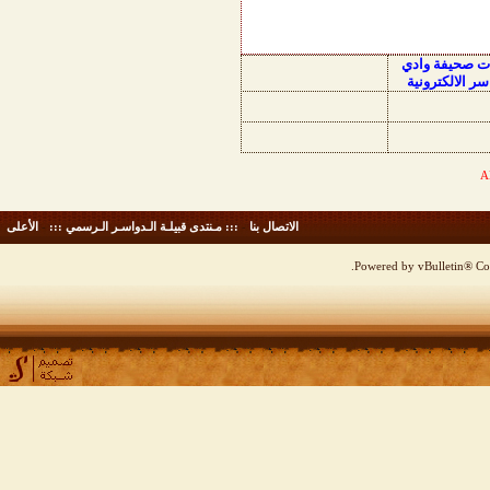
ات صحيفة وادي
سر الالكترونية
الاتصال بنا
-
::: مـنتدى قبيلـة الـدواسـر الـرسمي :::
-
الأعلى
Powered by vBulletin® Cop