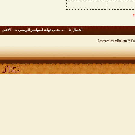
الاتصال بنا
-
::: مـنتدى قبيلـة الـدواسـر الـرسمي :::
-
الأعلى
Powered by vBulletin® Cop