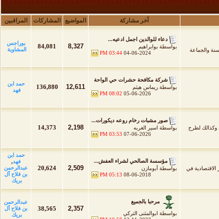
آخر مشاركة
المواضيع
المشاركات
المراقبين
دعاء للوالدين اجمل ادعيه...
بوراجس
84,081
8,327
بواسطة
بوابراهيم
المشاوية
لسنة والجماعة
03:44 PM
04-06-2024
شركة مكافحة حشرات حي الواحة
حمد ابن
136,880
12,611
بواسطة
ريماس هيثم
فهد
08:02 PM
05-06-2026
صور مشبات رخام روعه ديكورات...
14,373
2,198
 وكذالك لطرح
بواسطة
اسير الغربه
03:53 PM
07-06-2026
حمد ابن
مؤسسة الصالحي لشراء العفش...
فهد
,
20,624
2,509
عبدالرحمن
 الاقتصادية في
بواسطة
أبومازن
بن فلاح آل
05:13 PM
08-06-2018
بريك
مرحبا بالجميع
عبدالرحمن
38,565
2,357
بن فلاح آل
بواسطة
ابوالمثنى التركي
بريك