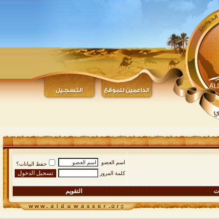
اسم العضو
حفظ البيانات؟
كلمة المرور
ات
التقويم