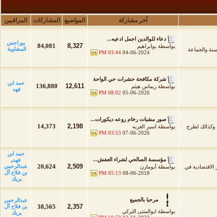
آخر مشاركة
المواضيع
المشاركات
المراقبين
دعاء للوالدين اجمل ادعيه...
بوراجس
84,081
8,327
بواسطة
بوابراهيم
المشاوية
لسنة والجماعة
03:44 PM
04-06-2024
شركة مكافحة حشرات حي الواحة
حمد ابن
136,880
12,611
بواسطة
ريماس هيثم
فهد
08:02 PM
05-06-2026
صور مشبات رخام روعه ديكورات...
14,373
2,198
 وكذالك لطرح
بواسطة
اسير الغربه
03:53 PM
07-06-2026
حمد ابن
مؤسسة الصالحي لشراء العفش...
فهد
,
20,624
2,509
عبدالرحمن
 الاقتصادية في
بواسطة
أبومازن
بن فلاح آل
05:13 PM
08-06-2018
بريك
مرحبا بالجميع
عبدالرحمن
38,565
2,357
بن فلاح آل
بواسطة
ابوالمثنى التركي
بريك