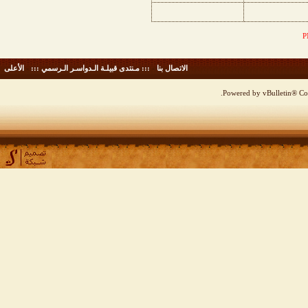
الاتصال بنا
-
::: مـنتدى قبيلـة الـدواسـر الـرسمي :::
-
الأعلى
Powered by vBulletin® Cop