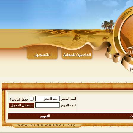
اسم العضو
حفظ البيانات؟
كلمة المرور
ات
التقويم