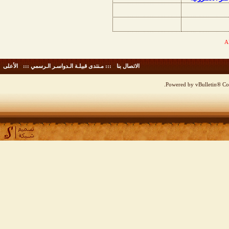
الاتصال بنا
-
::: مـنتدى قبيلـة الـدواسـر الـرسمي :::
-
الأعلى
Powered by vBulletin® Cop