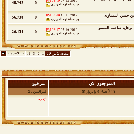
03:19 PM
07-12-2019
40,742
0
بواسطة
فهد الغريري
 بن حسن المشاويه
08:49 PM
16-11-2019
56,738
0
بواسطة
فهد الغريري
ن برعاية صاحب السمو
06:47 PM
05-10-2019
26,154
0
بواسطة
فهد الغريري
صفحة 1 من 29
الأخيرة
»
>
11
3
2
1
المتواجدون الآن
المراقبين
8 (الأعضاء 0 والزوار 8)
المراقبين : 1
الإداره