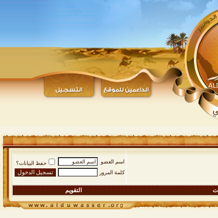
اسم العضو
حفظ البيانات؟
كلمة المرور
ات
التقويم