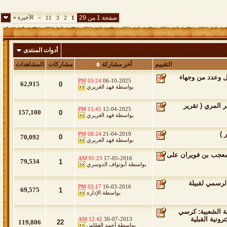
صفحة 1 من 29
الأخيرة
»
>
11
3
2
1
أدوات المنتدى
التقييم
آخر مشاركة
مشاركات
المشاهدات
ل وعدد من وجهاء
03:24 PM
06-10-2025
62,915
0
بواسطة
فهد الغريري
 المري ( تقرير
11:45 PM
12-04-2025
157,100
0
بواسطة
فهد الغريري
 )
08:24 PM
21-04-2019
70,092
0
بواسطة
فهد الغريري
 معجب بن فويران على
01:23 AM
17-05-2016
79,534
1
بواسطة
أبونواف الدوسري
لرسمي لقبيلة
02:17 PM
16-03-2016
69,575
1
بواسطة
الإداره
الفضائية الشعبية: كرسي
ونية القبلية
12:42 AM
30-07-2013
119,806
22
بواسطة
أحمد الغمّاس