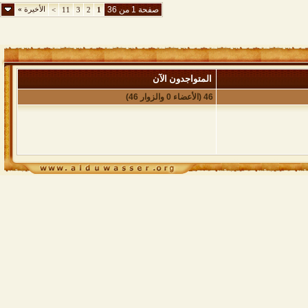
صفحة 1 من 36
الأخيرة
»
>
11
3
2
1
المتواجدون الآن
46 (الأعضاء 0 والزوار 46)