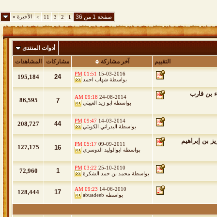
صفحة 1 من 36
الأخيرة
»
>
11
3
2
1
أدوات المنتدى
التقييم
آخر مشاركة
مشاركات
المشاهدات
01:51 PM
15-03-2016
195,184
24
بواسطة
شهاب احمد
ء بن قارب
09:18 AM
24-08-2014
86,595
7
بواسطة
ابو زيد الغييثي
09:47 PM
14-03-2014
208,727
44
بواسطة
البدراني الكويتي
يز بن إبراهيم
05:17 PM
09-09-2011
127,175
16
بواسطة
ابوالوليد الدوسري
03:22 PM
25-10-2010
72,960
1
بواسطة
محمد بن حمد الشكرة
09:23 AM
14-06-2010
128,444
17
بواسطة
abuadeeb