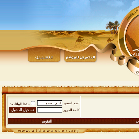
اسم العضو
حفظ البيانات؟
كلمة المرور
ات
التقويم