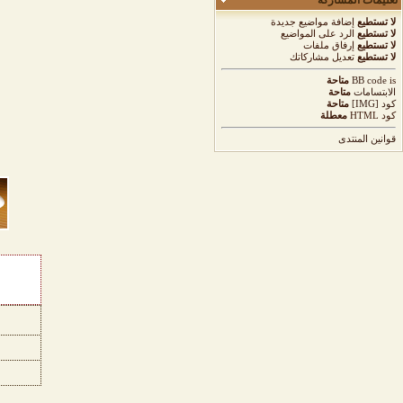
تعليمات المشاركة
لا تستطيع
إضافة مواضيع جديدة
لا تستطيع
الرد على المواضيع
لا تستطيع
إرفاق ملفات
لا تستطيع
تعديل مشاركاتك
is
BB code
متاحة
الابتسامات
متاحة
كود [IMG]
متاحة
كود HTML
معطلة
قوانين المنتدى