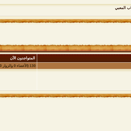
اب المعبي
المتواجدون الآن
130 (الأعضاء 0 والزوار 130)