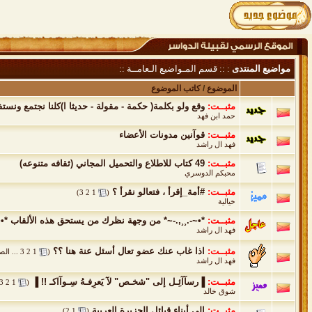
مواضيع المنتدى
: :: قسم المـواضيع الـعامــة ::
الموضوع
/
كاتب الموضوع
مثبــت:
وقع ولو بكلمة( حكمة - مقولة - حديثا ا)كلنا نجتمع ونست
حمد ابن فهد
مثبــت:
قوآنين مدونات الأعضاء
فهد ال راشد
مثبــت:
49 كتاب للاطلاع والتحميل المجاني (ثقافه متنوعه)
محبكم الدوسري
مثبــت:
#أمة_إقرأ ، فتعالو نقرأ ؟
‏
)
3
2
1
(
خيالية
مثبــت:
*•~-.¸¸,.-~* من وجهة نظرك من يستحق هذه الألقاب *•~-
فهد ال راشد
مثبــت:
اذا غاب عنك عضو تعال أسئل عنة هنا ؟؟
‏
(
1
2
3
...
الص
فهد ال راشد
مثبــت:
▐رسآآئِـل إلى "شخـص" لآ يَعرِفـهُ سِـوآاكـ !! ▐
‏
3
2
1
(
شوق خالد
مثبــت:
الى أبناء قبائل الجزيرة العربية
‏
)
2
1
(