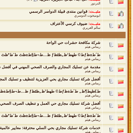
الدردور
مثبــت:
قوانين منتدى قبيلة الدواسر الرسمي
ابومبخوت الدوسري
مثبــت:
ضيوف كرسي الأعتراف
سالم الغريري
شركة مكافحة حشرات حي الواحة
ريماس هيثم
ط´ط±ظƒط© طھط³ظ„ظٹظƒ ظ…ط¬ط§ط±ظٹ ط¨ط*ظٹ ط§ظ„ظ†ظٹط¯ظٹ
ريماس هيثم
مقدمة عن تسليك المجاري والصرف الصحي المهني في أفضل ش
ريماس هيثم
أفضل شركة تسليك مجاري بحي العزيزية لتنظيف و تسليك المجا
ريماس هيثم
ط£ظپط¶ظ„ ط´ط±ظƒط© طھط³ظ„ظٹظƒ ظ…ط¬ط§ط±ظٹ ط¨ط*ظٹ ط§ظ„ط¹ظ„ظٹط§: ط¯ظ„ظٹظ„ ط§ظ„ط®ط¨ط±ط§ط،
ريماس هيثم
أفضل شركة تسليك مجاري حي العمل و تنظيف الصرف الصحي وال
ريماس هيثم
ط´ط±ظƒط© طھط³ظ„ظٹظƒ ظ…ط¬ط§ط±ظٹ ط¨ط*ظٹ ط§ظ„ظٹط§ط³ظ…ظٹظ†
ريماس هيثم
خدمات شركة تسليك مجاري بحي السلي محترفة: معايير عالمية ل
ريماس هيثم