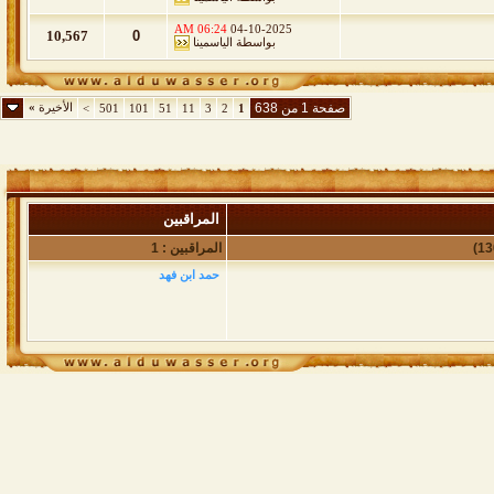
06:24 AM
04-10-2025
10,567
0
بواسطة
الياسمينا
صفحة 1 من 638
الأخيرة
»
>
501
101
51
11
3
2
1
المراقبين
المراقبين : 1
حمد ابن فهد