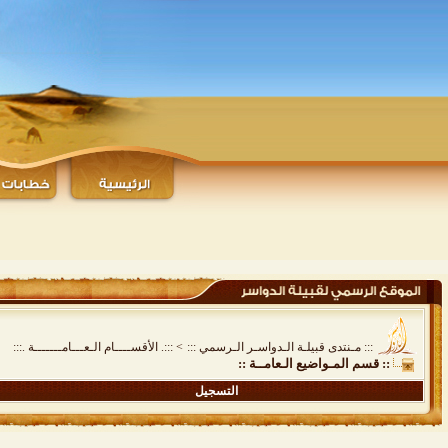
::: مـنتدى قبيلـة الـدواسـر الـرسمي :::
>
:::. الأقســــام الـعـــامـــــــة .:::
:: قسم المـواضيع الـعامــة ::
التسجيل