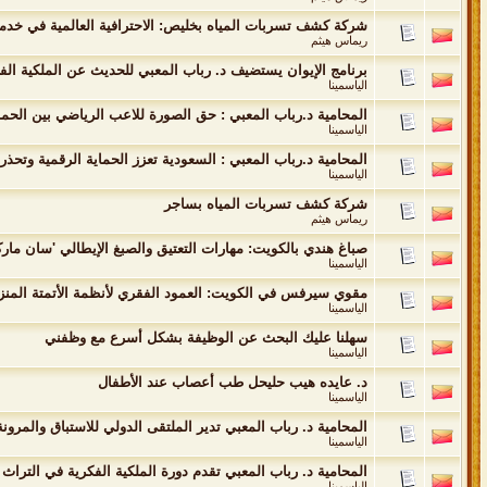
شركة كشف تسربات المياه بخليص: الاحترافية العالمية في خدمة 
ريماس هيثم
برنامج الإيوان يستضيف د. رباب المعبي للحديث عن الملكية الفك
الياسمينا
المحامية د.رباب المعبي : حق الصورة للاعب الرياضي بين الحماية
الياسمينا
المحامية د.رباب المعبي : السعودية تعزز الحماية الرقمية وتحذر
الياسمينا
شركة كشف تسربات المياه بساجر
ريماس هيثم
صباغ هندي بالكويت: مهارات التعتيق والصبغ الإيطالي 'سان مارك
الياسمينا
مقوي سيرفس في الكويت: العمود الفقري لأنظمة الأتمتة المنز
الياسمينا
سهلنا عليك البحث عن الوظيفة بشكل أسرع مع وظفني
الياسمينا
د. عايده هيب حليحل طب أعصاب عند الأطفال
الياسمينا
المحامية د. رباب المعبي تدير الملتقى الدولي للاستباق والمرو
الياسمينا
المحامية د. رباب المعبي تقدم دورة الملكية الفكرية في التراث 
الياسمينا