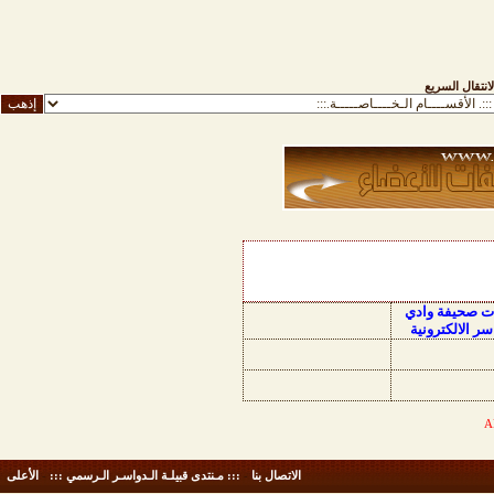
لانتقال السريع
ات صحيفة وادي
سر الالكترونية
الاتصال بنا
-
::: مـنتدى قبيلـة الـدواسـر الـرسمي :::
-
الأعلى