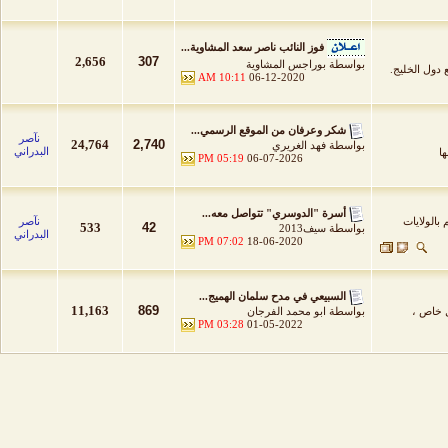
فوز النائب ناصر سعد المشاوية...
2,656
307
بواسطة
بوراجس المشاوية
ع دول الخليج.
10:11 AM
06-12-2020
شكر وعرفان من الموقع الرسمي...
نآصر
24,764
2,740
بواسطة
فهد الغريري
البدراني
ا
05:19 PM
06-07-2026
أسرة "الدوسري" تتواصل معه...
بالولايات
نآصر
533
42
بواسطة
سيف2013
البدراني
07:02 PM
18-06-2020
السبيعي في مدح سلمان الهميج...
11,163
869
ل خاص ،
بواسطة
ابو محمد الفرجان
03:28 PM
01-05-2022