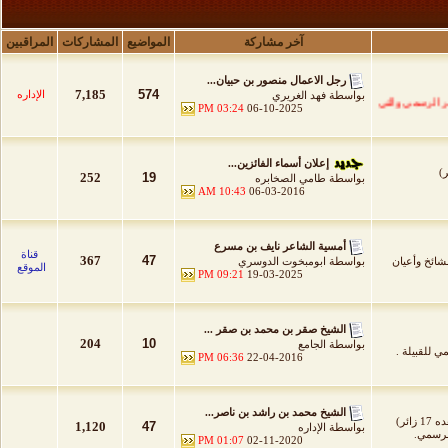
آخر مشاركة
المواضيع
المشاركات
المراقبين
رجل الاعمال منصور بن حبيان...
7,185
574
الإداره
بواسطة
فهد الغريري
رسمي والتي تنشر لأول مره عبره وجميع الحقوق محفوظة .
03:24 PM
06-10-2025
إعلان أسماء الفائزين...
252
19
بواسطة
طامي الصخابره
10:43 AM
06-03-2016
أمسية الشاعر نايف بن مسرع
قناة
367
47
مشائخ وأعيان
بواسطة
ابومبخوت الدوسري
الموقع
09:21 PM
19-03-2025
الشيخ صقر بن محمد بن صقر ...
204
10
بواسطة
الجامع
 للقبيلة .
06:36 PM
22-04-2016
الشيخ محمد بن راشد بن ناصر...
 زائر)
1,120
47
بواسطة
الإداره
لرسمي.
01:07 PM
02-11-2020