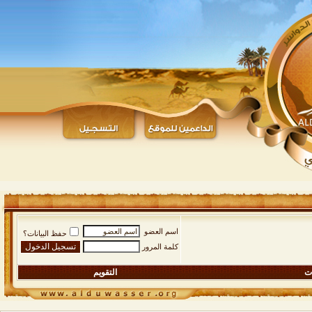
اسم العضو
حفظ البيانات؟
كلمة المرور
ات
التقويم