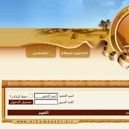
اسم العضو
حفظ البيانات؟
كلمة المرور
ات
التقويم