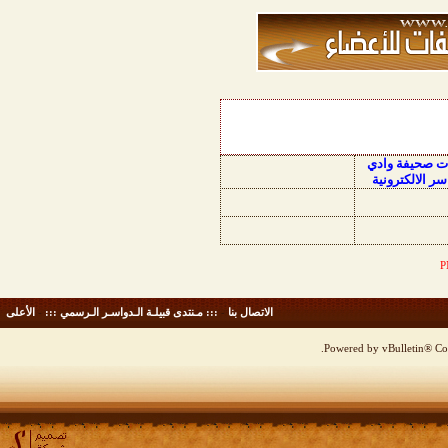
ات صحيفة وادي
سر الالكترونية
الاتصال بنا
-
::: مـنتدى قبيلـة الـدواسـر الـرسمي :::
-
الأعلى
Powered by vBulletin® Cop