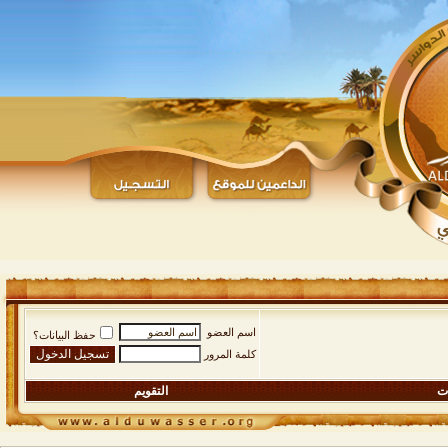
اسم العضو
حفظ البيانات؟
كلمة المرور
ات
التقويم