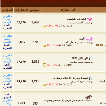
آخر مشاركة
المواضيع
المشاركات
المراقبين
شافي بن
اجتماعيه متواضعه
راشد
52,870
3,496
النتيفات
,
بواسطة
العضوالمنتدب
اللجنة
01:01 AM
25-12-2025
الشعرية
شافي بن
الهيئه
راشد
3,885
370
النتيفات
,
بواسطة
مسفر جمعان الصفا
اللجنة
10:48 PM
01-02-2019
الشعرية
شافي بن
الليل الليل 👏👏
راشد
27,170
1,831
النتيفات
,
بواسطة
سعود بطحيه
اللجنة
10:45 PM
30-10-2019
الشعرية
شافي بن
قصيدة من رجل الاعمال يوسف...
راشد
14,936
1,215
النتيفات
,
 امجاد
بواسطة
فهد الغريري
اللجنة
02:38 AM
16-06-2026
الشعرية
قناة
الموقع
,
قصيدة من دوسر إلى شماس بصوت...
شافي بن
4,449
383
قبيلة
راشد