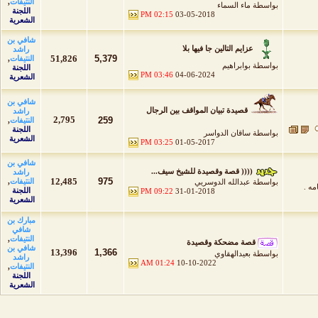
النتيفات
,
بواسطة
ماء السماء
اللجنة
02:15 PM
03-05-2018
الشعرية
شافي بن
عزايم التالين جا فيها بلا
راشد
51,826
5,379
النتيفات
,
بواسطة
بوابراهيم
اللجنة
03:46 PM
04-06-2024
الشعرية
شافي بن
قصيدة تبيان المواقف بين الرجال
راشد
2,795
259
النتيفات
,
اللجنة
بواسطة
ساقان الدواسر
الشعرية
03:25 PM
01-05-2017
شافي بن
(((( قصة وقصيدة للشيخ سيف...
راشد
12,485
975
النتيفات
,
بواسطة
عبدالله الدوسريي
مه .
اللجنة
09:22 PM
31-01-2018
الشعرية
مبارك بن
شافي
النتيفات
,
قصة مضحكة وقصيدة
شافي بن
13,396
1,366
بواسطة
بعيدالهقاوي
راشد
01:24 AM
10-10-2022
النتيفات
,
اللجنة
الشعرية