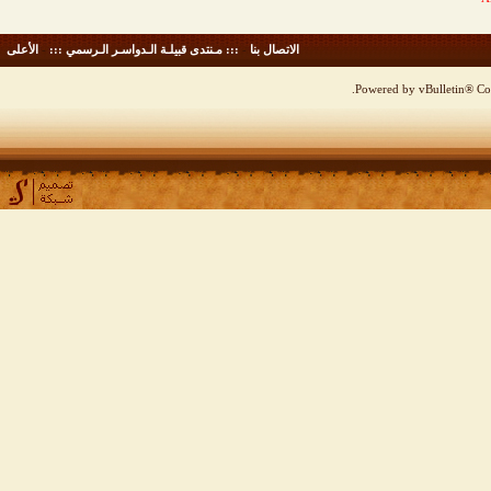
الاتصال بنا
-
::: مـنتدى قبيلـة الـدواسـر الـرسمي :::
-
الأعلى
Powered by vBulletin® Cop