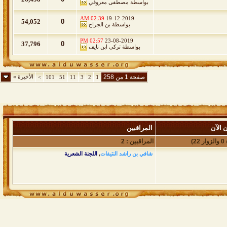
بواسطة
مصطفى معروفي
02:39 AM
19-12-2019
54,052
0
بواسطة
بن الجراح
02:57 PM
23-08-2019
37,796
0
بواسطة
تركي ابن نايف
صفحة 1 من 258
الأخيرة
»
>
101
51
11
3
2
1
 الآن
المراقبين
المراقبين : 2
شافي بن راشد النتيفات
,
اللجنة الشعرية