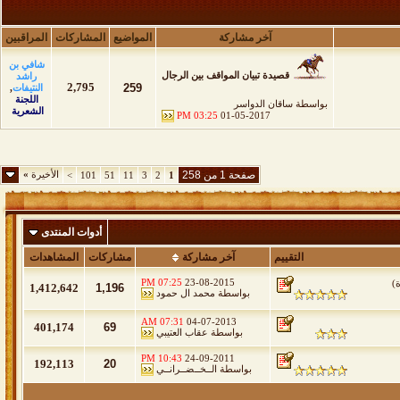
آخر مشاركة
المواضيع
المشاركات
المراقبين
شافي بن
قصيدة تبيان المواقف بين الرجال
راشد
2,795
259
النتيفات
,
اللجنة
بواسطة
ساقان الدواسر
الشعرية
03:25 PM
01-05-2017
صفحة 1 من 258
الأخيرة
»
>
101
51
11
3
2
1
أدوات المنتدى
التقييم
آخر مشاركة
مشاركات
المشاهدات
07:25 PM
23-08-2015
ة
)
1,412,642
1,196
بواسطة
محمد ال حمود
07:31 AM
04-07-2013
401,174
69
بواسطة
عقاب العتيبي
10:43 PM
24-09-2011
192,113
20
بواسطة
الــخــضــرانــي