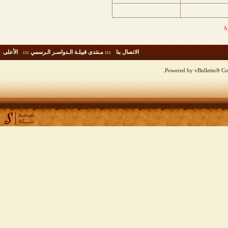
الاتصال بنا
-
::: مـنتدى قبيلـة الـدواسـر الـرسمي :::
-
الأعلى
Powered by vBulletin® Cop