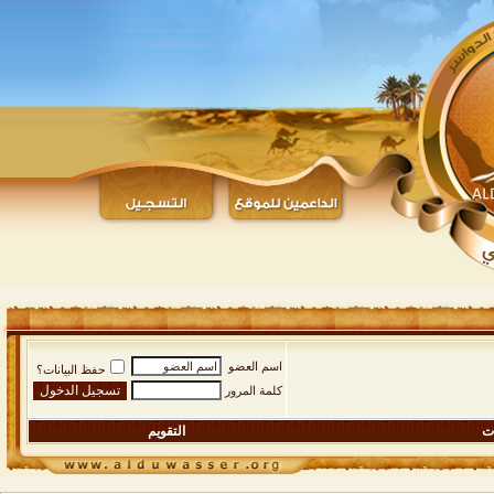
اسم العضو
حفظ البيانات؟
كلمة المرور
ات
التقويم