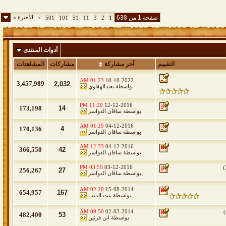
صفحة 1 من 638
الأخيرة
»
>
501
101
51
11
3
2
1
أدوات المنتدى
التقييم
آخر مشاركة
مشاركات
المشاهدات
01:23 AM
10-10-2022
3,457,989
2,032
بواسطة
بعيدالهقاوي
11:20 PM
12-12-2016
173,198
14
بواسطة
ساقان الدواسر
01:29 AM
04-12-2016
170,136
4
بواسطة
ساقان الدواسر
12:33 AM
04-12-2016
366,550
42
بواسطة
ساقان الدواسر
03:59 PM
03-12-2016
)
256,267
27
بواسطة
ساقان الدواسر
02:20 AM
15-08-2014
654,957
167
بواسطة
بنت الذيب
09:50 AM
02-03-2014
)
482,400
53
بواسطة
ابن قرنين