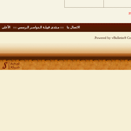
الاتصال بنا
-
::: مـنتدى قبيلـة الـدواسـر الـرسمي :::
-
الأعلى
Powered by vBulletin® Cop