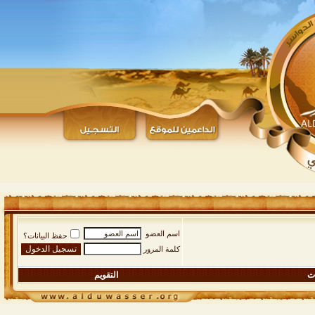
اسم العضو
حفظ البيانات؟
كلمة المرور
ات
التقويم