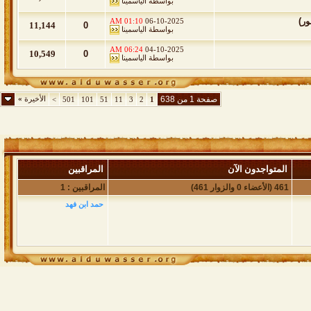
بواسطة
الياسمينا
ور)
01:10 AM
06-10-2025
11,144
0
بواسطة
الياسمينا
06:24 AM
04-10-2025
10,549
0
بواسطة
الياسمينا
صفحة 1 من 638
الأخيرة
»
>
501
101
51
11
3
2
1
المتواجدون الآن
المراقبين
461 (الأعضاء 0 والزوار 461)
المراقبين : 1
حمد ابن فهد