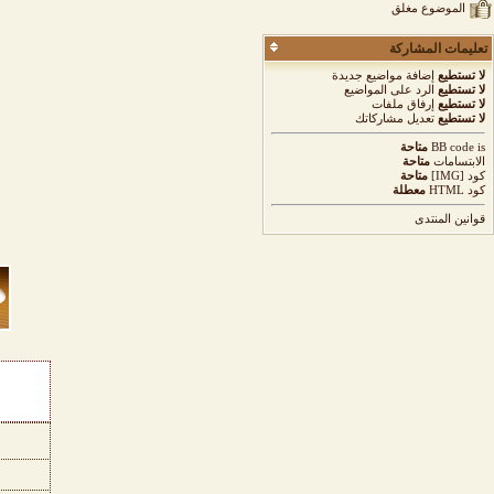
الموضوع مغلق
تعليمات المشاركة
لا تستطيع
إضافة مواضيع جديدة
لا تستطيع
الرد على المواضيع
لا تستطيع
إرفاق ملفات
لا تستطيع
تعديل مشاركاتك
is
BB code
متاحة
الابتسامات
متاحة
كود [IMG]
متاحة
كود HTML
معطلة
قوانين المنتدى