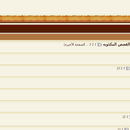
والقصص المكذوبه
‏
(
1
2
3
...
الصفحة الأخيرة
)
)
3
2
1
)
2
1
‏
)
2
1
(