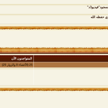
ود"فيديو3د"
ي حفظه الله
المتواجدون الآن
25 (الأعضاء 0 والزوار 25)