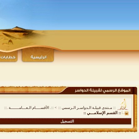
::: مـنتدى قبيلـة الـدواسـر الـرسمي :::
>
:::. الأقســــام الـعـــامـــــــة .:::
:: القسم الإسلامـــي ::
التسجيل