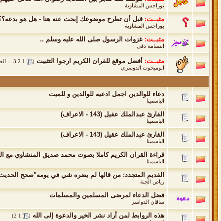
بوراجس المشاوية
مثبــت:
قبل أن تطرح موضوعك إبحث عنه هنا - هل هو بدعه؟؟
بوراجس المشاوية
مثبــت:
غزوات الرسول صلى الله عليه وسلم ..
ابتسامة دفى
مثبــت:
أفضل موقع للقران الكريم ارجوا التثبيت
‏
(
1
2
3
...
الص
ابومبخوت الدوسري
دعاء للوالدين اجمل ادعيه للوالدين و للميت
الياسمينا
القارئ عبدالملك عقيل (143 - الاعراف)
الياسمينا
القارئ عبدالملك عقيل (143 - الاعراف)
الياسمينا
قراءة القران الكريم كاملا بصوت محمد صديق المنشاوي مع ا
الياسمينا
القديم المتجدد: من قالها لم يضره شي في يومه"صحح الحديث 
رياض الجنة
فضل الدعاء لمرضى المسلمين والمسلمات
ساقان الدواسر
هذه الروابط لمن أراد نشر الخير والدعوة إلى الله
‏
)
2
1
(