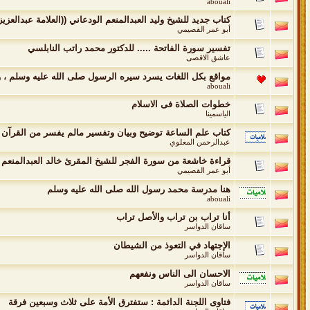
abouali
كتاب جديد للشيخ وليد العبدالمنعم الودعاني ((العلامة عبدالعز
أبو عمر القصيمي
تفسير سورة الفاتحة ..... للدكتور محمد راتب النابلسي
عاشق الاقصى
مواقع بكل اللغات يسرد سيره الرسول صلى الله عليه وسلم ، و
abouali
خطوات الصلاة فى الاسلام
الياسمينا
كتاب علم الساعة توضيح وبيان وتفسير مالم يفسر من القرآن 
عبدالرحمن المعلوي
قراءة خاشعة من سورة الفجر للشيخ المقرئ خالد العبدالمنعم
أبو عمر القصيمي
هنا مدرسة محمد رسول الله صلى الله عليه وسلم
abouali
أنا تراب بن تراب والأصل تراب
ساقان الدواسر
الإجتهاد في التعوذ من الشيطان
ساقان الدواسر
الاحسان الى الناس ونفعهم
ساقان الدواسر
فتاوى اللجنة الدائمة : ستفترق الأمة على ثلاث وسبعين فرقة