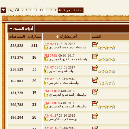
صفحة 1 من 418
الأخيرة
»
>
101
51
11
3
2
1
أدوات المنتدى
التقييم
آخر مشاركة
مشاركات
المشاهدات
02:14 AM
13-06-2022
588,828
211
بواسطة
ابومبخوت الدوسري
07:51 PM
09-09-2017
172,576
16
بواسطة
محمد الكرودالدوسري
07:31 AM
10-01-2017
250,529
33
بواسطة
وجه العمور
02:05 AM
18-12-2016
165,081
29
بواسطة
ساقان الدواسر
01:06 PM
03-01-2016
151,726
15
بواسطة
راشد شايع الدوسري
01:00 PM
03-01-2016
209,788
31
بواسطة
راشد شايع الدوسري
01:17 AM
23-10-2015
190,204
28
بواسطة
ذيب الكواسر
01:16 AM
23-10-2015