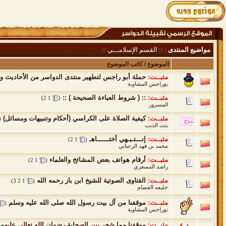
مواضيع المنتدى
: :: القسم الإسلامـــي ::
الموضوع
/
كاتب الموضوع
مثبــت:
حملة أبو راجس لتطهير منتدى الدواسر من الأحاديث 
بوراجس المشاوية
مثبــت:
:: ( شروط العباءة الصحيحة ) ::
‏
)
2
1
(
المسرور
مثبــت:
كيفية الصلاة على الكراسي (أحكام وتنبيهات ومسائل)
‏
(
بنت الذيب
مثبــت:
إنـــتـبـهي أختــــــاهـ
‏
)
2
1
(
محمد بن فهد الرجباني
مثبــت:
أرقام هواتف بعض المشائخ والعلماء
‏
)
2
1
(
راشد المسعري
مثبــت:
الفتاوى الصوتية للشيخ ابن باز رحمه الله
‏
)
3
2
1
(
خليفه الفصام
مثبــت:
موقفنا من آل بيت رسول الله صلى الله عليه وسلم
‏
(
بوراجس المشاوية
مثبــت:
موقفنا مما شجر بين الصحابة رضوان الله تعالى عليهم