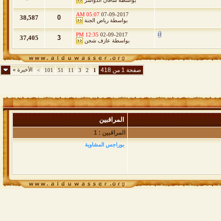
بواسطة
ساقان الدواسر
05:07 AM
07-09-2017
38,587
0
بواسطة
رياض الجنة
12:35 PM
02-09-2017
37,405
3
بواسطة
عازف شجن
صفحة 1 من 418
الأخيرة
»
>
101
51
11
3
2
1
المراقبين
المراقبين : 1
بوراجس المشاوية