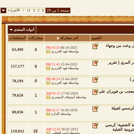
صفحة 1 من 29
الأخيرة
»
>
11
3
2
1
أدوات المنتدى
التقييم
آخر مشاركة
مشاركات
المشاهدات
ل وعدد من وجهاء
03:24 PM
06-10-2025
63,490
0
بواسطة
فهد الغريري
 المري ( تقرير
11:45 PM
12-04-2025
157,177
0
بواسطة
فهد الغريري
 )
08:24 PM
21-04-2019
70,194
0
بواسطة
فهد الغريري
 معجب بن فويران على
01:23 AM
17-05-2016
79,626
1
بواسطة
أبونواف الدوسري
لرسمي لقبيلة
02:17 PM
16-03-2016
69,656
1
بواسطة
الإداره
الفضائية الشعبية: كرسي
ونية القبلية
12:42 AM
30-07-2013
119,932
22
بواسطة
أحمد الغمّاس