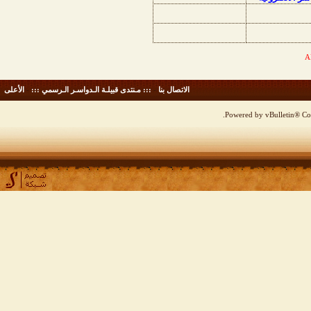
الاتصال بنا
-
::: مـنتدى قبيلـة الـدواسـر الـرسمي :::
-
الأعلى
Powered by vBulletin® Cop