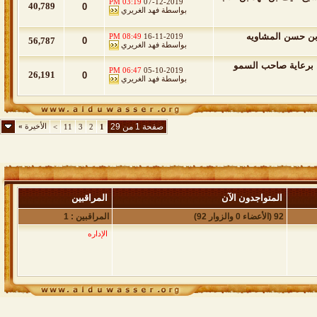
03:19 PM
07-12-2019
40,789
0
بواسطة
فهد الغريري
 بن حسن المشاويه
08:49 PM
16-11-2019
56,787
0
بواسطة
فهد الغريري
ن برعاية صاحب السمو
06:47 PM
05-10-2019
26,191
0
بواسطة
فهد الغريري
صفحة 1 من 29
الأخيرة
»
>
11
3
2
1
المتواجدون الآن
المراقبين
92 (الأعضاء 0 والزوار 92)
المراقبين : 1
الإداره