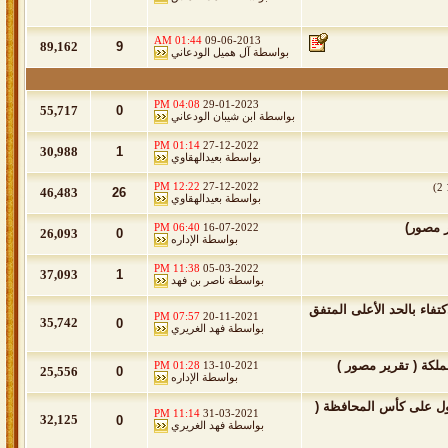
01:44 AM
09-06-2013
89,162
9
بواسطة
آل هميل الودعاني
04:08 PM
29-01-2023
55,717
0
بواسطة
ابن شيبان الودعاني
01:14 PM
27-12-2022
30,988
1
بواسطة
بعيدالهقاوي
12:22 PM
27-12-2022
)
2
46,483
26
بواسطة
بعيدالهقاوي
06:40 PM
16-07-2022
26,093
0
بواسطة
الإداره
11:38 PM
05-03-2022
37,093
1
بواسطة
ناصر بن فهد
فاء بالحد الأعلى المتفق
07:57 PM
20-11-2021
35,742
0
بواسطة
فهد الغريري
كة ( تقرير مصور )
01:28 PM
13-10-2021
25,556
0
بواسطة
الإداره
أول على كأس المحافظة (
11:14 PM
31-03-2021
32,125
0
بواسطة
فهد الغريري