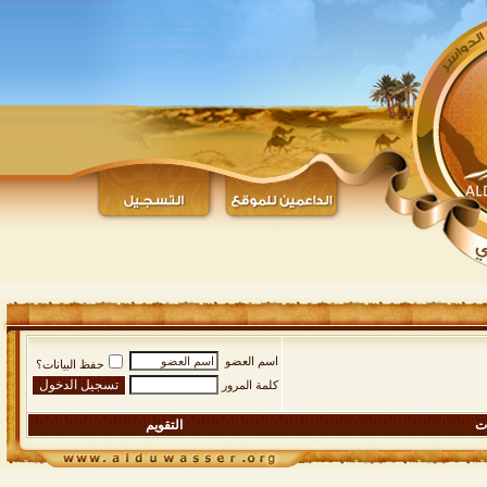
اسم العضو
حفظ البيانات؟
كلمة المرور
ات
التقويم