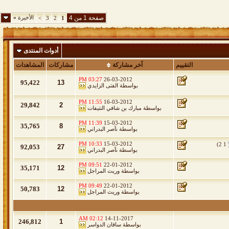
صفحة 1 من 4
الأخيرة
»
>
3
2
1
أدوات المنتدى
التقييم
آخر مشاركة
مشاركات
المشاهدات
03:27 PM
26-03-2012
95,422
13
بواسطة
الفتى الزايدي
11:55 PM
16-03-2012
29,842
2
بواسطة
مبارك بن شافي النتيفات
11:39 PM
15-03-2012
35,765
8
بواسطة
نآصر البدراني
10:33 PM
15-03-2012
)
2
1
92,053
27
بواسطة
نآصر البدراني
09:51 PM
22-01-2012
35,171
12
بواسطة
وريث المراجل
09:49 PM
22-01-2012
50,783
12
بواسطة
وريث المراجل
02:12 AM
14-11-2017
246,812
1
بواسطة
ساقان الدواسر