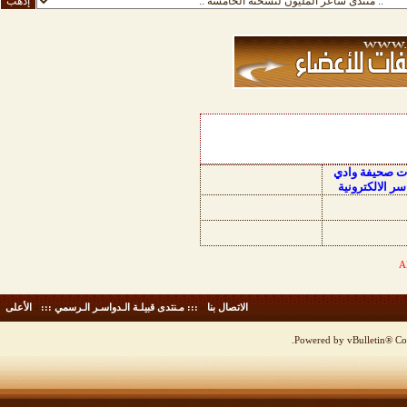
ات صحيفة وادي
سر الالكترونية
الاتصال بنا
-
::: مـنتدى قبيلـة الـدواسـر الـرسمي :::
-
الأعلى
Powered by vBulletin® Cop