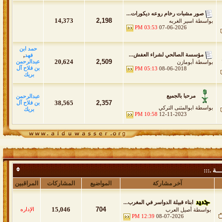
صور مشبات رخام روعه ديكورات...
14,373
2,198
بواسطة
اسير الغربه
03:53 PM
07-06-2026
حمد ابن
مؤسسة الصالحي لشراء العفش...
فهد
,
20,624
2,509
عبدالرحمن
بواسطة
أبومازن
بن فلاح آل
05:13 PM
08-06-2018
بريك
مرحبا بالجميع
عبدالرحمن
38,565
2,357
بن فلاح آل
بواسطة
ابوالمثنى التركي
بريك
10:58 PM
12-11-2023
ــة .:::
آخر مشاركة
المواضيع
المشاركات
المراقبين
ابناء قبيلة الدواسر في المغرب...
15,046
704
الإداره
بواسطة
أصيل العرب
12:39 PM
08-07-2026