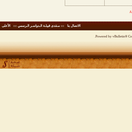
الاتصال بنا
-
::: مـنتدى قبيلـة الـدواسـر الـرسمي :::
-
الأعلى
Powered by vBulletin® Cop