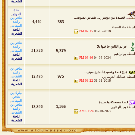
الشعرية
قناة
الموقع
,
قصيدة من دوسر إلى شماس بصوت...
شافي بن
4,449
383
راشد
النتيفات
,
اسطة
ماء السماء
اللجنة
02:15 PM
03-05-2018
الشعرية
شافي بن
عزايم التالين جا فيها بلا
راشد
51,826
5,379
النتيفات
,
اسطة
بوابراهيم
اللجنة
03:46 PM
04-06-2024
الشعرية
شافي بن
(((( قصة وقصيدة للشيخ سيف...
راشد
12,485
975
النتيفات
,
اسطة
عبدالله الدوسريي
اللجنة
09:22 PM
31-01-2018
الشعرية
مبارك بن
شافي
النتيفات
,
قصة مضحكة وقصيدة
شافي بن
13,396
1,366
اسطة
بعيدالهقاوي
راشد
01:24 AM
10-10-2022
النتيفات
,
اللجنة
الشعرية