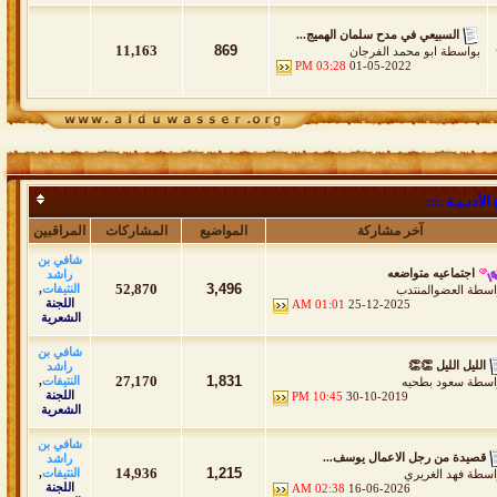
السبيعي في مدح سلمان الهميج...
11,163
869
بواسطة
ابو محمد الفرجان
03:28 PM
01-05-2022
أدبـيـة .:::
آخر مشاركة
المواضيع
المشاركات
المراقبين
شافي بن
اجتماعيه متواضعه
راشد
52,870
3,496
النتيفات
,
اسطة
العضوالمنتدب
اللجنة
01:01 AM
25-12-2025
الشعرية
شافي بن
الليل الليل 👏👏
راشد
27,170
1,831
النتيفات
,
اسطة
سعود بطحيه
اللجنة
10:45 PM
30-10-2019
الشعرية
شافي بن
قصيدة من رجل الاعمال يوسف...
راشد
14,936
1,215
النتيفات
,
اسطة
فهد الغريري
اللجنة
02:38 AM
16-06-2026