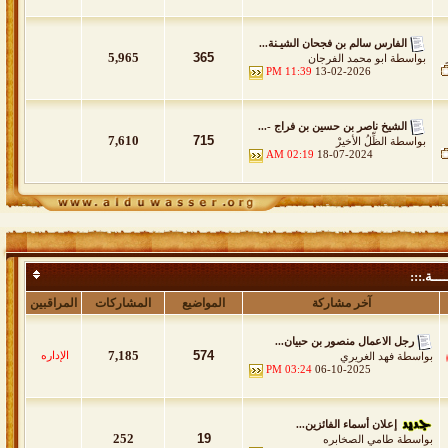
الفارس سالم بن فجحان الشيـنة...
5,965
365
بواسطة
ابو محمد الفرجان
11:39 PM
13-02-2026
الشيخ ناصر بن حسين بن فراج -...
7,610
715
بواسطة
الظِّلُ الأخيرْ
02:19 AM
18-07-2024
ـــة.:::
آخر مشاركة
المواضيع
المشاركات
المراقبين
رجل الاعمال منصور بن حبيان...
7,185
574
أول مره عبره وجميع الحقوق محفوظة .
الإداره
بواسطة
فهد الغريري
03:24 PM
06-10-2025
إعلان أسماء الفائزين...
252
19
بواسطة
طامي الصخابره