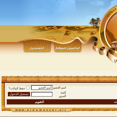
اسم العضو
حفظ البيانات؟
كلمة
المرور
ات
التقويم