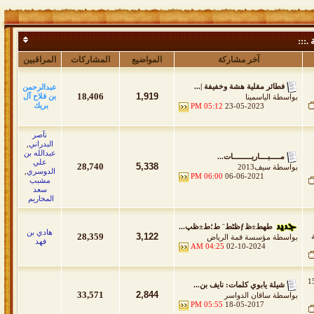
 .:::
آخر مشاركة
المواضيع
المشاركات
المراقبين
فطائر مقلية هشة وخفيفة |...
عبدالرحمن
18,406
1,919
بن فلاح آل
بواسطة
الياسمينا
بريك
05:12 PM
23-05-2023
نآصر
البدراني
,
عبدالله بن
مـــــبــــاريـــــــــات...
علي
28,740
5,338
بواسطة
سيف2013
الدوسري
,
06:00 PM
06-06-2021
مشبب
سعد
المخاريم
طھط±ظƒظٹط¨ ط؛ط±ظپ...
هادي بن
28,359
3,122
بواسطة
مؤسسة قمة الرياض
فهد
04:25 AM
02-10-2024
ه 153
شيلة يابوي كلمات: نايف بن...
33,571
2,844
بواسطة
ساقان الدواسر
05:55 PM
18-05-2017