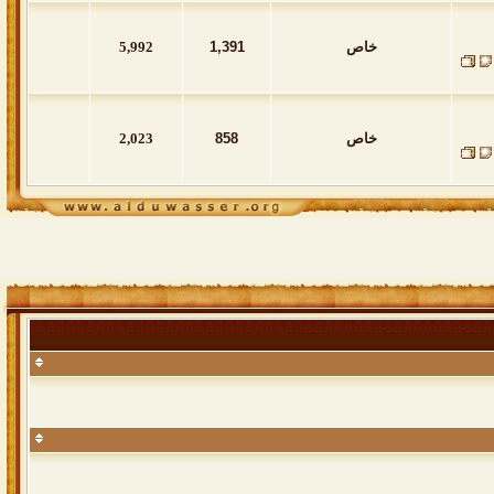
خاص
1,391
5,992
خاص
858
2,023