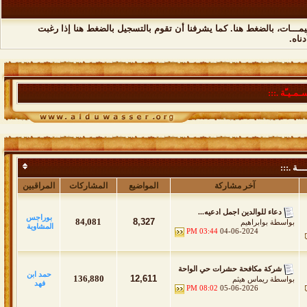
مـــات،
بالضغط هنا
. كما يشرفنا أن تقوم
بالتسجيل بالضغط هنا
إذا رغبت
ناه.
ـمـيـّة .:::
ــة .:::
آخر مشاركة
المواضيع
المشاركات
المراقبين
دعاء للوالدين اجمل ادعيه...
بوراجس
84,081
8,327
بواسطة
بوابراهيم
المشاوية
03:44 PM
04-06-2024
شركة مكافحة حشرات حي الواحة
حمد ابن
136,880
12,611
بواسطة
ريماس هيثم
فهد
08:02 PM
05-06-2026