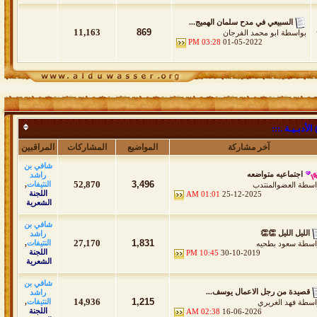
السبيعي في مدح سلمان الهميج...
11,163
869
بواسطة
ابو محمد الفرجان
03:28 PM
01-05-2022
أدبـيـة .:::
آخر مشاركة
المواضيع
المشاركات
المراقبين
شافي بن
اجتماعيه متواضعه
راشد
52,870
3,496
النتيفات
,
اسطة
العضوالمنتدب
اللجنة
01:01 AM
25-12-2025
الشعرية
شافي بن
الليل الليل 👏👏
راشد
27,170
1,831
النتيفات
,
اسطة
سعود بطحيه
اللجنة
10:45 PM
30-10-2019
الشعرية
شافي بن
قصيدة من رجل الاعمال يوسف...
راشد
14,936
1,215
النتيفات
,
اسطة
فهد الغريري
اللجنة
02:38 AM
16-06-2026