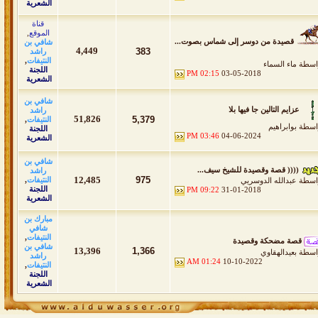
الشعرية
قناة
الموقع
,
قصيدة من دوسر إلى شماس بصوت...
شافي بن
4,449
383
راشد
النتيفات
,
اسطة
ماء السماء
اللجنة
02:15 PM
03-05-2018
الشعرية
شافي بن
عزايم التالين جا فيها بلا
راشد
51,826
5,379
النتيفات
,
اسطة
بوابراهيم
اللجنة
03:46 PM
04-06-2024
الشعرية
شافي بن
(((( قصة وقصيدة للشيخ سيف...
راشد
12,485
975
النتيفات
,
اسطة
عبدالله الدوسريي
اللجنة
09:22 PM
31-01-2018
الشعرية
مبارك بن
شافي
النتيفات
,
قصة مضحكة وقصيدة
شافي بن
13,396
1,366
اسطة
بعيدالهقاوي
راشد
01:24 AM
10-10-2022
النتيفات
,
اللجنة
الشعرية