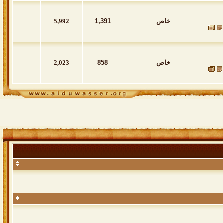
خاص
1,391
5,992
خاص
858
2,023