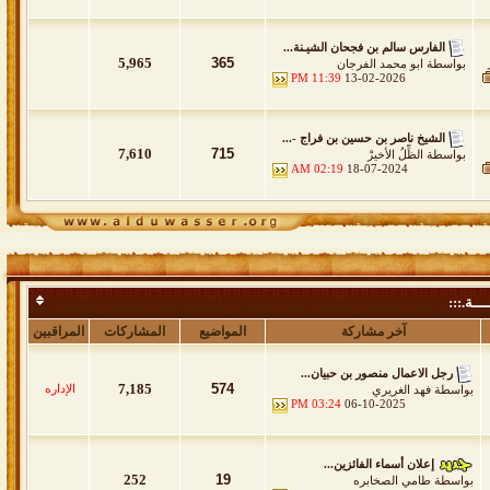
الفارس سالم بن فجحان الشيـنة...
5,965
365
بواسطة
ابو محمد الفرجان
11:39 PM
13-02-2026
الشيخ ناصر بن حسين بن فراج -...
7,610
715
بواسطة
الظِّلُ الأخيرْ
02:19 AM
18-07-2024
ـــة.:::
آخر مشاركة
المواضيع
المشاركات
المراقبين
رجل الاعمال منصور بن حبيان...
7,185
574
الإداره
خاص باللقاءات والمواضيع الخاصة والتغطيات بموقع الدواسر الرسمي والتي تنشر لأ
بواسطة
فهد الغريري
03:24 PM
06-10-2025
إعلان أسماء الفائزين...
252
19
بواسطة
طامي الصخابره