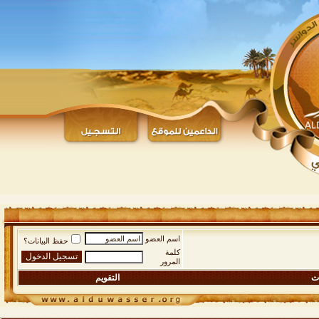
اسم العضو
حفظ البيانات؟
كلمة
المرور
ات
التقويم