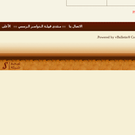
الاتصال بنا
-
::: مـنتدى قبيلـة الـدواسـر الـرسمي :::
-
الأعلى
Powered by vBulletin® Cop