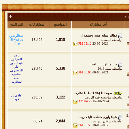
 .:::
آخر مشاركة
المواضيع
المشاركات
المراقبين
فطائر مقلية هشة وخفيفة |...
عبدالرحمن
18,406
1,919
بن فلاح آل
بواسطة
الياسمينا
بريك
05:12 PM
23-05-2023
نآصر
البدراني
,
عبدالله بن
مـــــبــــاريـــــــــات...
علي
28,740
5,338
بواسطة
سيف2013
الدوسري
,
06:00 PM
06-06-2021
مشبب
سعد
المخاريم
طھط±ظƒظٹط¨ ط؛ط±ظپ...
هادي بن
28,359
3,122
بواسطة
مؤسسة قمة الرياض
فهد
04:25 AM
02-10-2024
ه 216
شيلة يابوي كلمات: نايف بن...
33,571
2,844
بواسطة
ساقان الدواسر
05:55 PM
18-05-2017