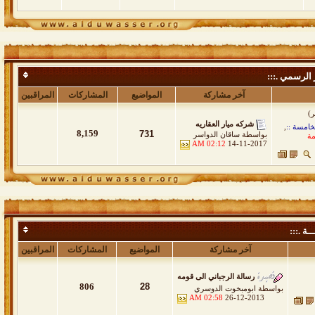
 الرسمي .:::
آخر مشاركة
المواضيع
المشاركات
المراقبين
شركه ميار العقاريه
خامسة ::
,
8,159
731
بواسطة
ساقان الدواسر
مة
02:12 AM
14-11-2017
ــة .:::
آخر مشاركة
المواضيع
المشاركات
المراقبين
رسالة الرجباني الى قومه
806
28
بواسطة
ابومبخوت الدوسري
02:58 AM
26-12-2013