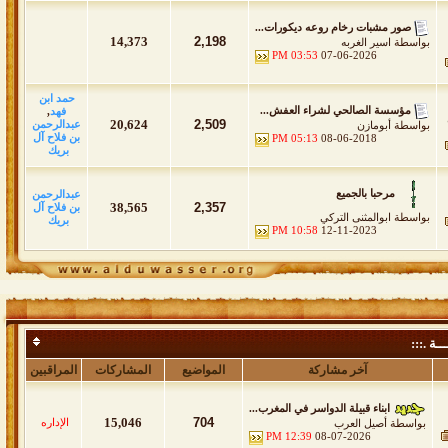
صور مشبات رخام روعه ديكورات...
14,373
2,198
بواسطة
اسير الغربه
03:53 PM
07-06-2026
حمد ابن
مؤسسة الصالحي لشراء العفش...
فهد
,
20,624
2,509
عبدالرحمن
بواسطة
أبومازن
بن فلاح آل
05:13 PM
08-06-2018
بريك
مرحبا بالجميع
عبدالرحمن
38,565
2,357
بن فلاح آل
بواسطة
ابوالمثنى التركي
بريك
10:58 PM
12-11-2023
ــة .:::
آخر مشاركة
المواضيع
المشاركات
المراقبين
ابناء قبيلة الدواسر في المغرب...
15,046
704
الإداره
بواسطة
أصيل العرب
12:39 PM
08-07-2026