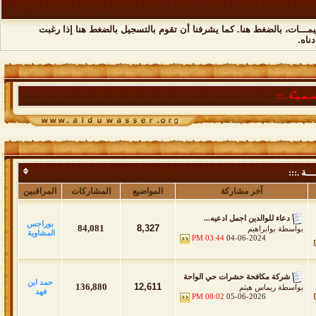
مـــات،
بالضغط هنا
. كما يشرفنا أن تقوم
بالتسجيل بالضغط هنا
إذا رغبت
ناه.
ـمـيـّة .:::
ــة .:::
آخر مشاركة
المواضيع
المشاركات
المراقبين
دعاء للوالدين اجمل ادعيه...
بوراجس
84,081
8,327
بواسطة
بوابراهيم
المشاوية
03:44 PM
04-06-2024
شركة مكافحة حشرات حي الواحة
حمد ابن
136,880
12,611
بواسطة
ريماس هيثم
فهد
08:02 PM
05-06-2026