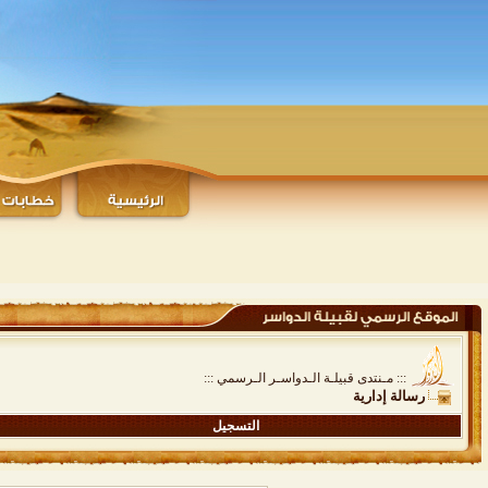
::: مـنتدى قبيلـة الـدواسـر الـرسمي :::
رسالة إدارية
التسجيل