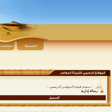
::: مـنتدى قبيلـة الـدواسـر الـرسمي :::
رسالة إدارية
التسجيل