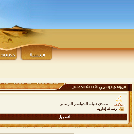
::: مـنتدى قبيلـة الـدواسـر الـرسمي :::
رسالة إدارية
التسجيل