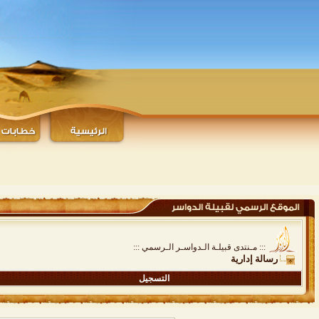
::: مـنتدى قبيلـة الـدواسـر الـرسمي :::
رسالة إدارية
التسجيل