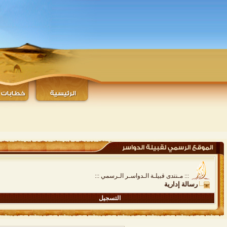
::: مـنتدى قبيلـة الـدواسـر الـرسمي :::
رسالة إدارية
التسجيل