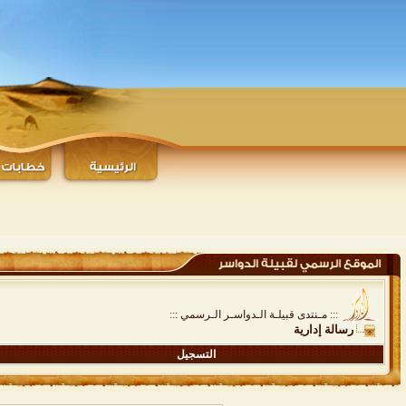
::: مـنتدى قبيلـة الـدواسـر الـرسمي :::
رسالة إدارية
التسجيل