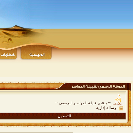
::: مـنتدى قبيلـة الـدواسـر الـرسمي :::
رسالة إدارية
التسجيل