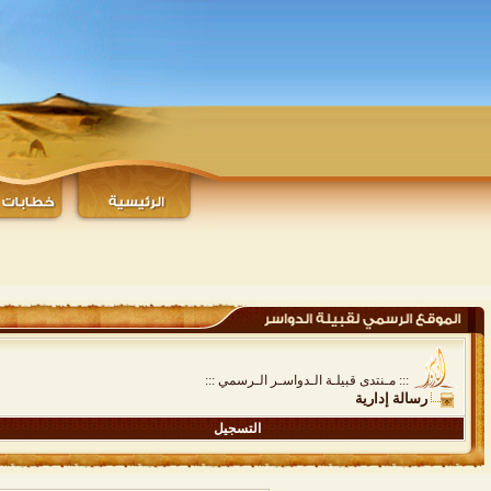
::: مـنتدى قبيلـة الـدواسـر الـرسمي :::
رسالة إدارية
التسجيل