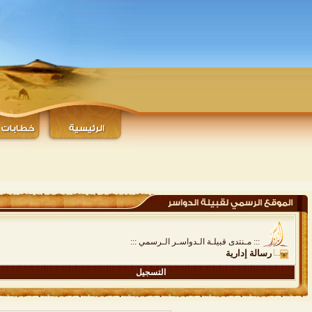
::: مـنتدى قبيلـة الـدواسـر الـرسمي :::
رسالة إدارية
التسجيل