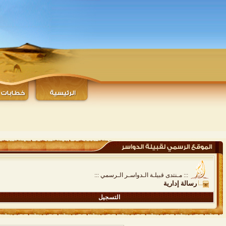
::: مـنتدى قبيلـة الـدواسـر الـرسمي :::
رسالة إدارية
التسجيل