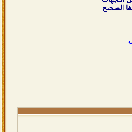
بغا الصحيح
ي