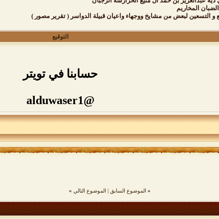
ية عبدالعزيز بن حمد ال منيع الحرارشة الرجبان
الضبان المخاريم
بع و التسعين لبعض من مشايخ ووجهاء واعيان قبيلة الدواسر ( تقرير مصور )
التوقيع
حسابنا في تويتر
@alduwaser1
«
الموضوع السابق
|
الموضوع التالي
»