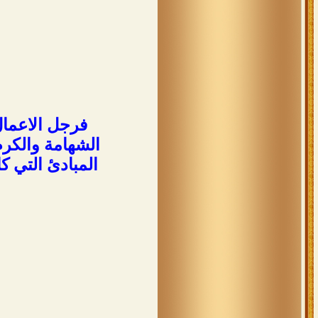
فرجل الاعما
الشهامة والكرم
المبادئ التي كا