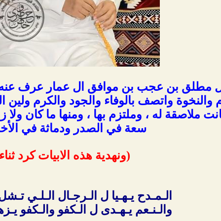
ل مطلق بن عجب بن موافق ال عمار عرف عنه 
 والنخوة واتصف بالوفاء والجود والكرم ولين ال
نت ملاصقة له ، وملتزم بها ، ومنها ما كان ولا ز
سعة في الصدر ودماثة في الأخلا
(ونهدية هذه الابيات كرد ثناء 
الـمـدح يـهـيا ل الـرجـال الـلـي تـشل
والـنـعم يـهـدى ل الـكفو والـكفو يـزه