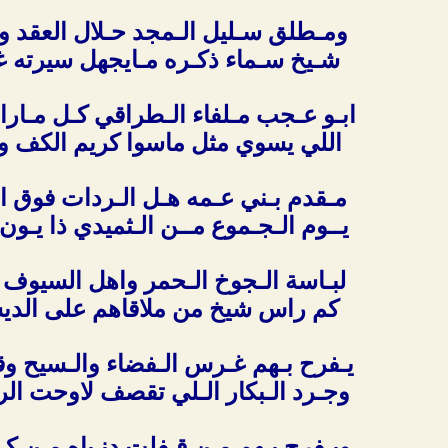
ومـطلق سـليل الـمجد حـلال العقد 
شـيخ سـماء ذكـره مـايجهل سيرته غي
ابـو عـجب مـلفاء الـطراقي كـل مـا
اللي يسوي مثل ماسوا كريم الكف ول
مـقدم بـني عـمه هـل الـردات فوق 
يــوم الـجـموع مــن الـثميدي ذا يـون
لبـاسة الـجوخ الـحمر واهل السيوف
كم راس شيخ من ملاقاهم على الدي
يـفرح بـهم غـرس الـفضاء والـسيح وق
وجـرد الـبكار الـلي تقصف لاوحت ال
ويـفرح بـهم مـن قـفلت دنـياه مـن ك