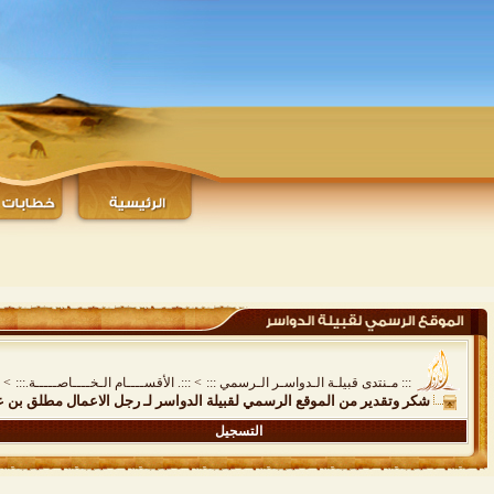
::: مـنتدى قبيلـة الـدواسـر الـرسمي :::
>
:::. الأقســــام الـخــــاصـــــة.:::
>
شكر وتقدير من الموقع الرسمي لقبيلة الدواسر لـ رجل الاعمال مطلق بن 
التسجيل