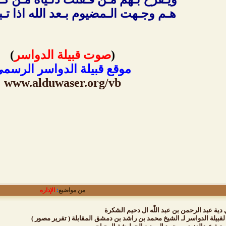
هـم وجـهت الـمضيوم بـعد الله اذا تـ
(
صوت قبيلة الدواسر
)
موقع قبيلة الدواسر الرسم
www.alduwaser.org/vb
من مواضيع
:
الإداره
ية عبد الرحمن بن عبد اللّٰه ال دحيم الشكرة
بيلة الدواسر لـ الشيخ محمد بن راشد بن دمشق المقابلة ( تقرير مصور )