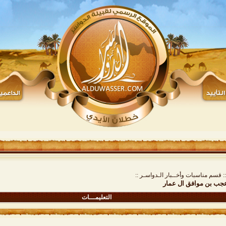
:: قسم مناسبات وأخــبار الـدواسـر ::
عجب بن موافق ال عمار
التعليمـــات