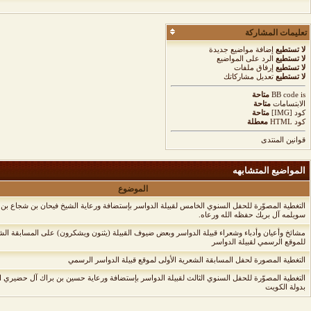
تعليمات المشاركة
لا تستطيع
إضافة مواضيع جديدة
لا تستطيع
الرد على المواضيع
لا تستطيع
إرفاق ملفات
لا تستطيع
تعديل مشاركاتك
is
BB code
متاحة
الابتسامات
متاحة
كود [IMG]
متاحة
كود HTML
معطلة
قوانين المنتدى
المواضيع المتشابهه
الموضوع
التغطية المصوّرة للحفل السنوي الخامس لقبيلة الدواسر بإستضافة ورعاية الشيخ فيحان بن شجاع ب
سويلمه آل بريك حفظه الله ورعاه.
مشائخ وأعيان وأدباء وشعراء قبيلة الدواسر وبعض ضيوف القبيلة (يثنون ويشكرون) على المسابقة الشعر
للموقع الرسمي لقبيلة الدواسر
التغطية المصورة لحفل المسابقة الشعرية الأولى لموقع قبيلة الدواسر الرسمي
التغطية المصوّرة للحفل السنوي الثالث لقبيلة الدواسر بإستضافة ورعاية حسين بن براك آل حضيري ا
بدولة الكويت