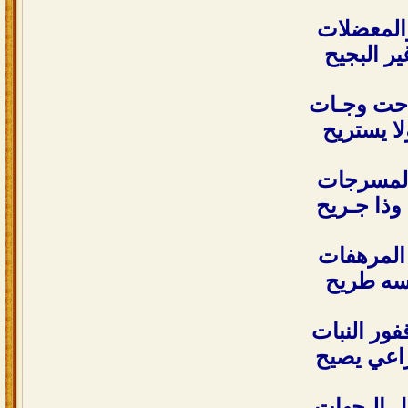
والمعضلات
ر البجيح
راحت وجـات
ا يستريح
المسرجات
 وذا جـريح
 المرهفات
سه طريح
فور النبات
راعي يصيح
ـل الـجهات