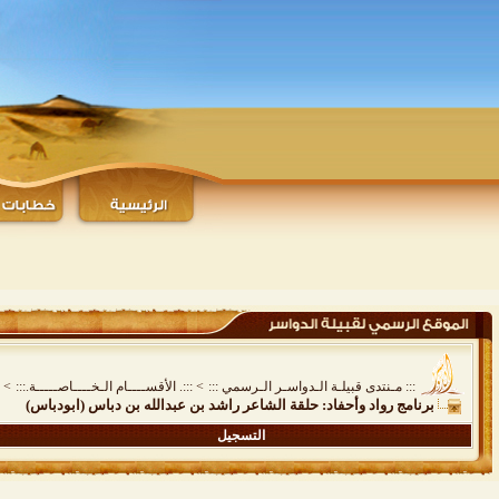
::: مـنتدى قبيلـة الـدواسـر الـرسمي :::
>
:::. الأقســــام الـخــــاصـــــة.:::
>
برنامج رواد وأحفاد: حلقة الشاعر راشد بن عبدالله بن دباس (ابودباس)
التسجيل