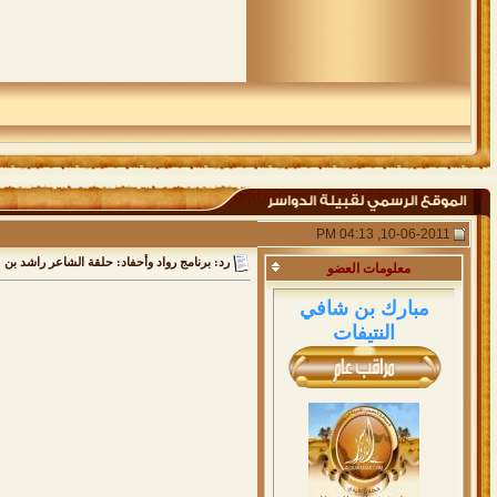
10-06-2011, 04:13 PM
رد: برنامج رواد وأحفاد: حلقة الشاعر راشد بن 
معلومات
العضو
مبارك بن شافي
النتيفات