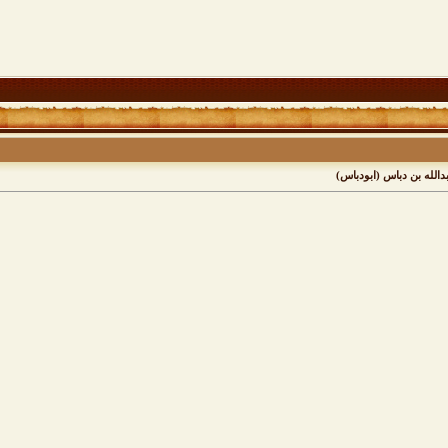
دالله بن دباس (ابودباس)