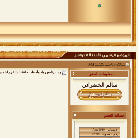
11-06-2011, 11:25 AM
رد: برنامج رواد وأحفاد: حلقة الشاعر راشد ب
معلومات
العضو
سالم الخضراني
إحصائية العضو