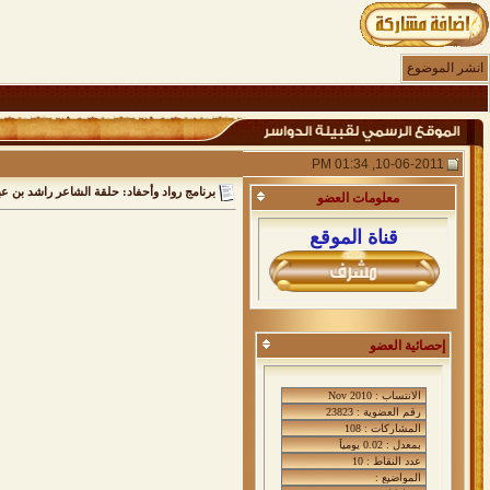
انشر الموضوع
10-06-2011, 01:34 PM
برنامج رواد وأحفاد: حلقة الشاعر راشد بن عب
معلومات
العضو
قناة الموقع
إحصائية العضو