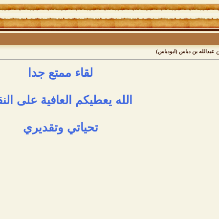
ن عبدالله بن دباس (ابودباس)
لقاء ممتع جدا
الله يعطيكم العافية على الن
تحياتي وتقديري