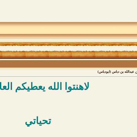
ن عبدالله بن دباس (ابودباس)
لاهنتوا الله يعطيكم العا
تحياتي