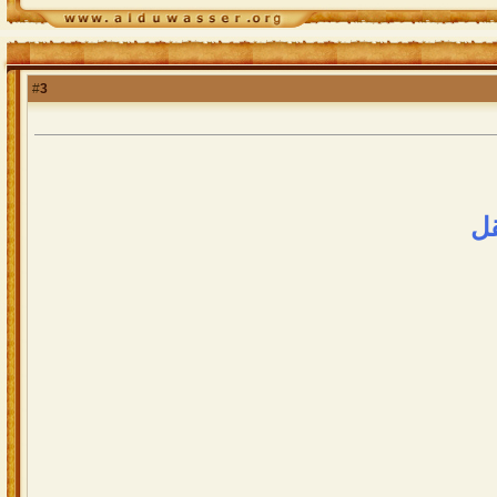
3
#
قل