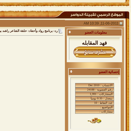
11-06-2011, 10:39 AM
رد: برنامج رواد وأحفاد: حلقة الشاعر راشد ب
معلومات
العضو
فهد المقابله
إحصائية العضو