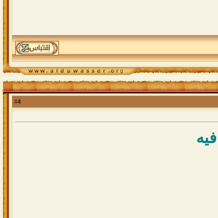
4
#
فيه