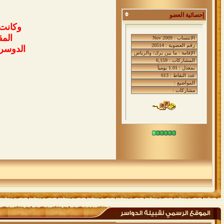
إحصائية العضو
وكانت 
المق
الدوسري