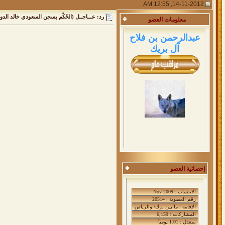
14-11-2012, 12:55 AM
رد: عـــاجــل (الحُكْم بسجن السعودي خالد الد
معلومات
العضو
عبدالرحمن بن فلاح
آل بريك
إحصائية العضو