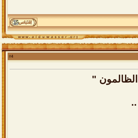
4
#
الظالمون "
.