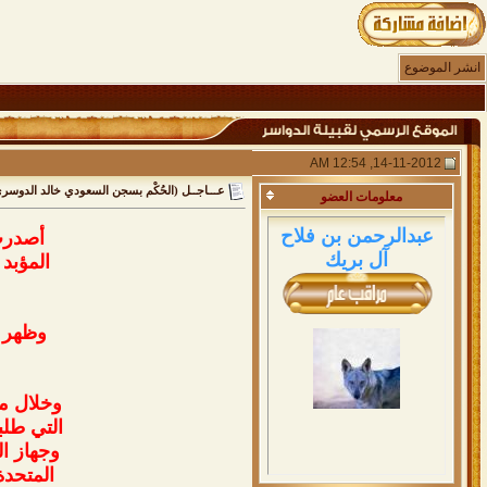
انشر الموضوع
14-11-2012, 12:54 AM
عـــاجــل (الحُكْم بسجن السعودي خالد الدوسري
معلومات
العضو
عبدالرحمن بن فلاح
أصدرت 
آل بريك
المؤبد
وخلال مح
التي طلب
وجهاز ال
المتحدة