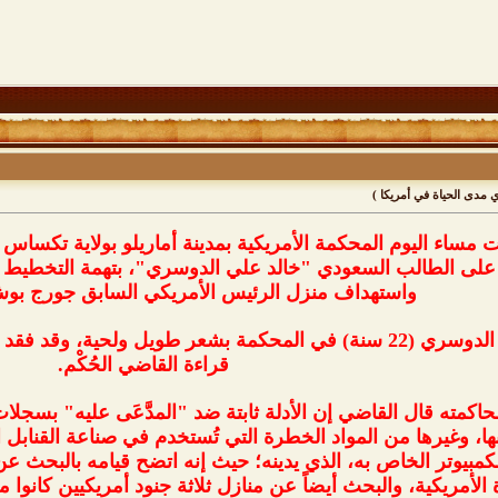
 مدى الحياة في أمريكا )
مساء اليوم المحكمة الأمريكية بمدينة أماريلو بولاية تكساس ال
 على الطالب السعودي "خالد علي الدوسري"، بتهمة التخطيط ل
واستهداف منزل الرئيس الأمريكي السابق جورج بوش
وظهر الدوسري (22 سنة) في المحكمة بشعر طويل ولحية، وقد 
قراءة القاضي الحُكْم.
اكمته قال القاضي إن الأدلة ثابتة ضد "المدَّعَى عليه" بسجلات 
ها، وغيرها من المواد الخطرة التي تُستخدم في صناعة القنابل
كمبيوتر الخاص به، الذي يدينه؛ حيث إنه اتضح قيامه بالبحث عن
 الأمريكية، والبحث أيضاً عن منازل ثلاثة جنود أمريكيين كانو