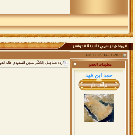
14-11-2012, 12:26 PM
رد: عـــاجــل (الحُكْم بسجن السعودي خالد الد
معلومات
العضو
حمد ابن فهد