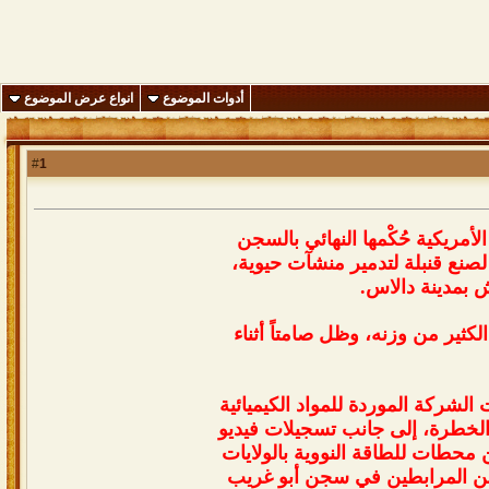
أدوات الموضوع
انواع عرض الموضوع
1
#
أمريكية حُكْمها النهائي بالسجن
صنع قنبلة لتدمير منشآت حيوية،
 بمدينة دالاس.
فقد الكثير من وزنه، وظل صامتاً أثناء
الشركة الموردة للمواد الكيميائية
 الخطرة، إلى جانب تسجيلات فيديو
 محطات للطاقة النووية بالولايات
ا من المرابطين في سجن أبو غريب