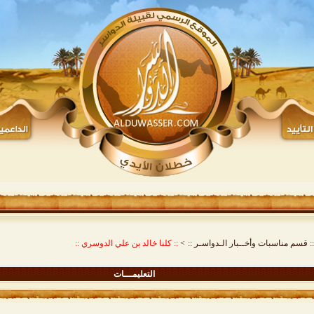
:: قسم مناسبات وأخــبار الـدواسـر ::
>
:: كلنا خالد بن علي الدوسري ::
التعليمـــات