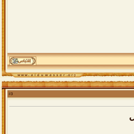
3
#
ل