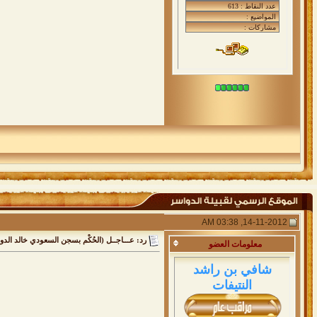
14-11-2012, 03:38 AM
رد: عـــاجــل (الحُكْم بسجن السعودي خالد الد
معلومات
العضو
شافي بن راشد
النتيفات