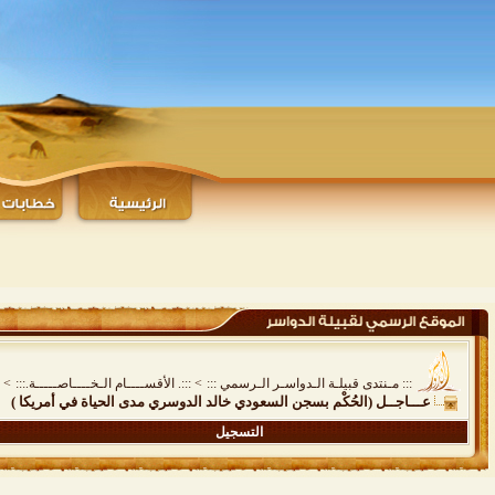
::: مـنتدى قبيلـة الـدواسـر الـرسمي :::
>
:::. الأقســــام الـخــــاصـــــة.:::
>
عـــاجــل (الحُكْم بسجن السعودي خالد الدوسري مدى الحياة في أمريكا )
التسجيل