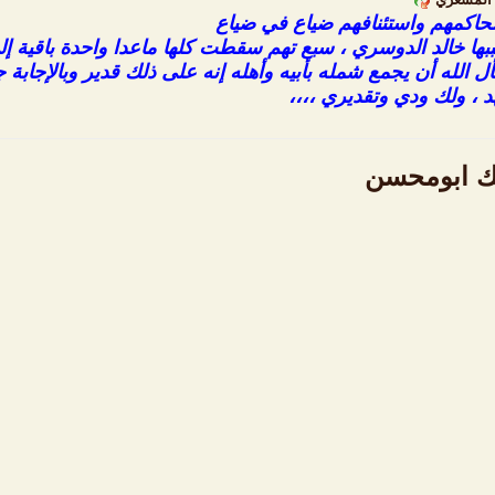
ّ محاكمهم واستئنافهم ضياع في ضياع
بها خالد الدوسري ، سبع تهم سقطت كلها ماعدا واحدة باقية إلى
ل الله أن يجمع شمله بأبيه وأهله إنه على ذلك قدير وبالإجابة ج
د ، ولك ودي وتقديري ،،،،
يك ابومحسن