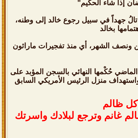
ضان إذا شاء الحكيم"
تالُ جهداً في سبيل رجوع خالد إلى وطنه،
مامها بخالد
ن ونصف الشهر، أي منذ تفجيرات ماراثون
ماضي حُكْمها النهائي بالسجن المؤبد على
واستهداف منزل الرئيس الأمريكي السابق
 كل ظالم
لم غانم وترجع لبلادك واسرتك