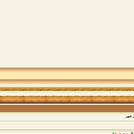
ل شهر
د المسعري