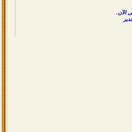
 الآن.
دير