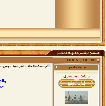
01-06-2013, 06:50 PM
رد: محكمة الاستئناف تنظر قضية الدوسري خ
معلومات
العضو
راشد المسعري
والد
حس