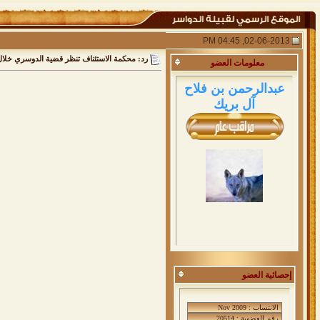
02-06-2013, 04:45 PM
رد: محكمة الاستئناف تنظر قضية الدوسري خلا
معلومات
العضو
عبدالرحمن بن فلاح
آل بريك
إحصائية العضو