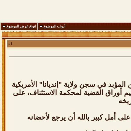
أدوات الموضوع
انواع عرض الموضوع
1
#
ضان إذا شاء الحكيم
مؤبد في سجن ولاية "إنديانا" الأمريكية
سليم أوراق القضية لمحكمة الاستئناف، على
ريخه
 على أمل كبير بالله أن يرجع لأحضانه