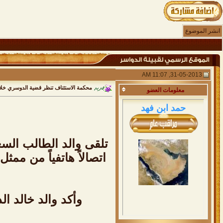
انشر الموضوع
31-05-2013, 11:07 AM
محكمة الاستئناف تنظر قضية الدوسري خل
معلومات
العضو
حمد ابن فهد
والده
تلقى والد الطالب السع
اتصالاً هاتفياً من مم
وأكد والد خالد ال