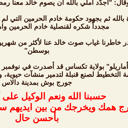
قال: "أجدّد أملي بالله أن يصوم خالد معنا رم
 بالله ثم بجهود حكومة خادم الحرمين التي لم 
مجدداً شكره لقنصلية خادم الحرمين واهت
ر خاطرنا غياب صوت خالد عنا لأكثر من شهري
بوسطن"
ماريلو" بولاية تكساس قد أصدرت في نوفمبر ال
ة التخطيط لصنع قنبلة لتدمير منشآت حيوية، 
جورج بوش بمدينة دالاس
حسبنا الله ونعم الوكيل على
رج همك ويخرجك من بين ايديهم سا
بأحسن حال