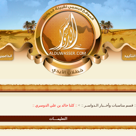
:: قسم مناسبات وأخــبار الـدواسـر ::
>
:: كلنا خالد بن علي الدوسري ::
التعليمـــات