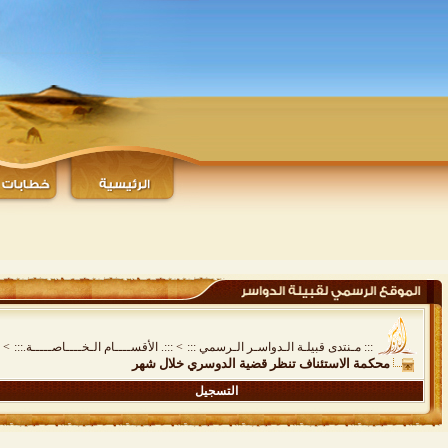
::: مـنتدى قبيلـة الـدواسـر الـرسمي :::
>
:::. الأقســــام الـخــــاصـــــة.:::
>
محكمة الاستئناف تنظر قضية الدوسري خلال شهر
التسجيل