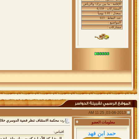
03-06-2013, 11:25 AM
رد: محكمة الاستئناف تنظر قضية الدوسري خلا
معلومات
العضو
اقتباس:
حمد ابن فهد
المشاركة الأصلية كتبت بواسطة راش