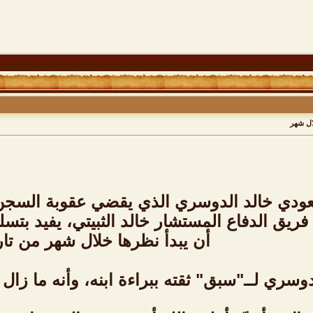
ال شهر
 لــ"سبق": "خالد" سيصوم معنا رم
ودي خالد الدوسري الذي يقضي عقوبة السجن ال
ثل فريق الدفاع المستشار خالد الثبيتي، يفيد بت
أن يبدأ نظرها خلال شهر من تا
دوسري لــ"سبق" ثقته ببراءة ابنه، وأنه ما زال