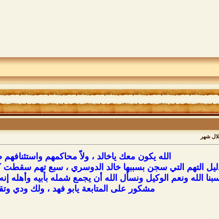
لال شهر
الله يكون معك ياخالد ، ولاّ محاكمهم واستئنافهم
ليل التهم التي سجن بسببها خالد الدوسري ، سبع تهم سقطت كله
بنا الله ونعم الوكيل ونسأل الله أن يجمع شمله بأبيه وأهله إنه
مشكور على المتابعة يابو فهد ، ولك ودي وتق