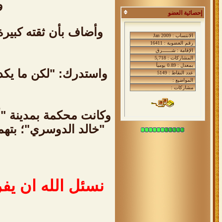
و
إحصائية العضو
وأضاف بأن ثقته كبيرة
واستدرك: "لكن ما يكد
وكانت محكمة بمدينة "أ
"خالد الدوسري"؛ بتهم
نسئل الله ان يف