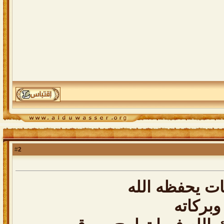
2
#
ت يحفظه الله
وبركاته