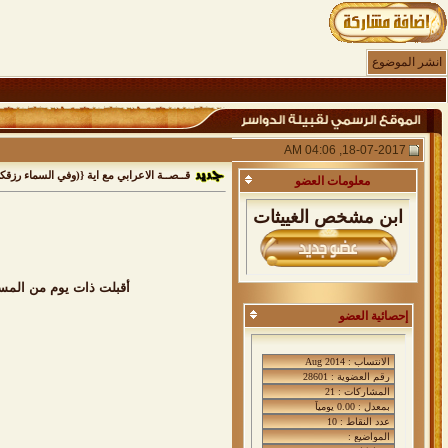
انشر الموضوع
18-07-2017, 04:06 AM
قــصــة الاعرابي مع اية {(وفي السماء رزق
معلومات
العضو
ابن مشخص الغييثات
إحصائية العضو