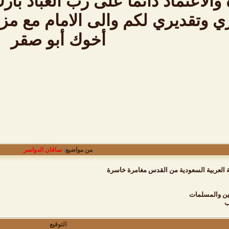
والاعتماد دائما على رب العباد ب
 وتقديري لكم والى الامام مع مزي
أخوك أبو صقر
من مواضيع
:
ساقان الدواسر
 العربية السعودية من القدس مغامرة خاسرة
ن والمسلمات
ب
التوقيع