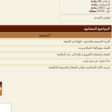
is
BB code
متاحة
الابتسامات
متاحة
كود [IMG]
متاحة
كود HTML
معطلة
قوانين المنتدى
المواضيع المتشابهه
الموضوع
التربة الحسينية والسجود عليها لدى الشيعة
أفضل صيغ إلقاء السلام ورده
المتعة و إستعارة الفروج و نكح الدبر عند الرافضة
ماذا تعرف عن صبر أيوب
تعريف الأمة الإسلامية بمعاني الشعائر الحسينية الرافضية