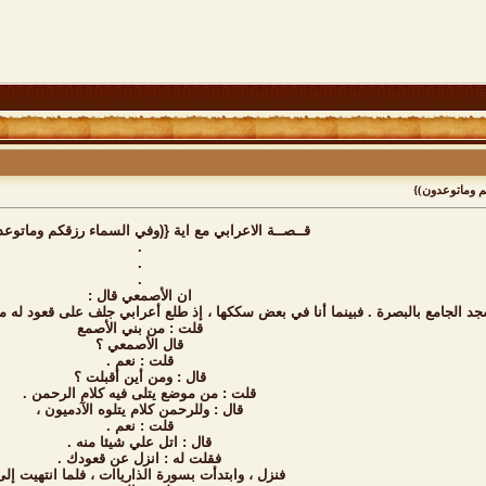
كم وماتوعدون)}
قــصــة الاعرابي مع اية {(وفي السماء رزقكم وماتوعد
.
.
.