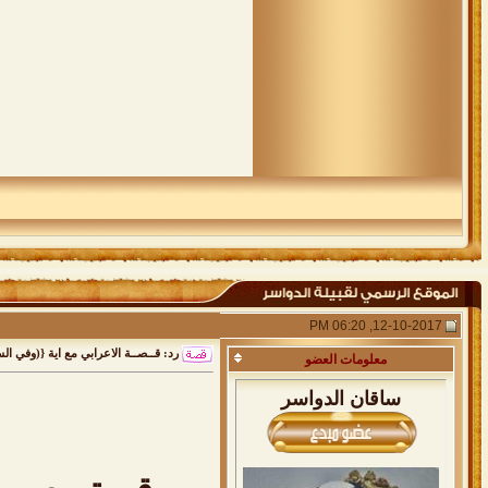
12-10-2017, 06:20 PM
رد: قــصــة الاعرابي مع اية {(وفي ا
معلومات
العضو
ساقان الدواسر