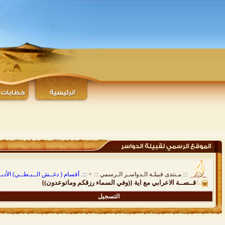
::: مـنتدى قبيلـة الـدواسـر الـرسمي :::
>
:::. أقسام ( دغــش الــبـطــي) الأدبـيـ
قــصــة الاعرابي مع اية {(وفي السماء رزقكم وماتوعدون)}
التسجيل