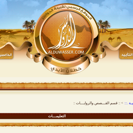
ة .:::
>
:: قسم القـــصص والروايـــات ::
التعليمـــات