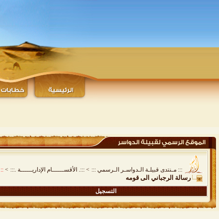
::: مـنتدى قبيلـة الـدواسـر الـرسمي :::
>
:::. الأقســــــام الإداريــــــة .:::
>
::
رسالة الرجباني الى قومه
التسجيل