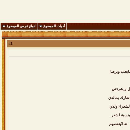
أدوات الموضوع
انواع عرض الموضوع
1
#
مايحب ويرضا
بل ويشرفني
شارك بمالدي
لشعراء ولدي
بنسبة لشعر
نه لاينقصهم