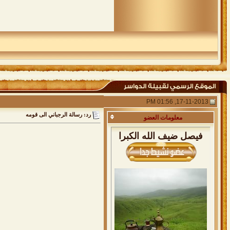
17-11-2013, 01:56 PM
رد: رسالة الرجباني الى قومه
معلومات
العضو
فيصل ضيف الله الكبرا