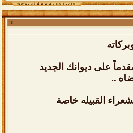
3
#
بركاته
قدماً على ديوانك الجديد
اه ..
عراء القبيله خاصة