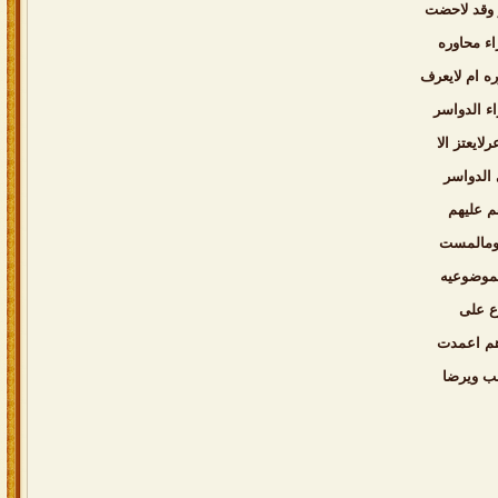
 وقد لاحضت
ء محاوره
ه ام لايعرف
ء الدواسر
ايعتز الا
ى الدواسر
م عليهم
اومالمست
بموضوعيه
ع على
هم اعمدت
حب ويرضا