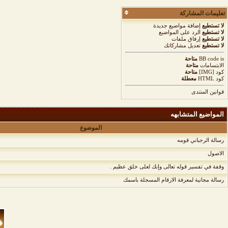
تعليمات المشاركة
لا تستطيع
إضافة مواضيع جديدة
لا تستطيع
الرد على المواضيع
لا تستطيع
إرفاق ملفات
لا تستطيع
تعديل مشاركاتك
is
BB code
متاحة
الابتسامات
متاحة
كود [IMG]
متاحة
كود HTML
معطلة
قوانين المنتدى
المواضيع المتشابهه
الموضوع
رسالة الرجباني قومه
الاصول
وقفة في تفسير قوله تعالى وإنك لعلى خلق عظيم .
رسالة مجانية لمعرفة الارقام المسجلة باسمك