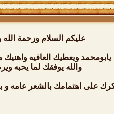
عليكم السلام ورحمة الله و
يابومحمد ويعطيك العافيه واهنيك م
والله يوفقك لما يحبه ويرض
رك على اهتمامك بالشعر عامه و بش