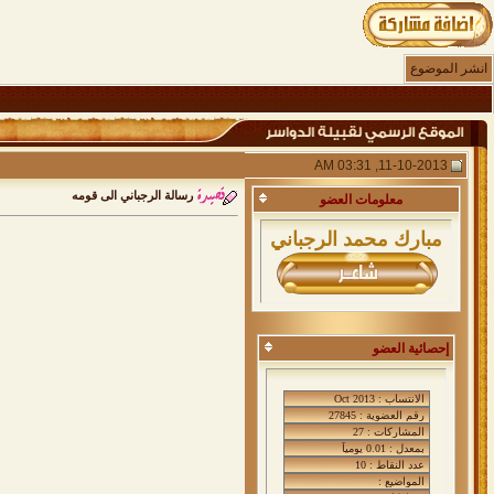
انشر الموضوع
11-10-2013, 03:31 AM
رسالة الرجباني الى قومه
معلومات
العضو
مبارك محمد الرجباني
إحصائية العضو