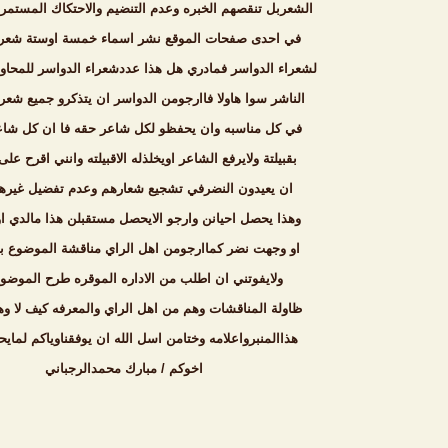
الشعربل تنقصهم الخبره وعدم التنضيم والاحتكاك المستمر
في احدى صفحات الموقع نشر اسماء خمسة اوستة شعرا
لشعراء الدواسر فمادري هل هذا عددشعراء الدواسر للمحاور
الناشر سوا هاولا فاارجومن الدواسر ان يتذكرو جميع شعرا
في كل مناسبه وان يحفظو لكل شاعر حقه فا ان كل شاعرل
بقبيلتة ولايرفع الشاعر اويخلذله الاقبيلته وانني اقرح عل
ان يعيدون النضرفي تشجيع شعارهم وعدم تفضيل غيره
وهذا يحصل احيانن وارجو الايحصل مستقبلن هذا مالدي 
او وجهت نضر كماارجومن اهل الراي مناقشة الموضوع 
ولايفوتني ان اطلب من الاداره الموقره طرح الموضو
ظاولة المناقشات وهم من اهل الراي والمعرفه كيف لا و
هذاالمنبرواعلامه وختامن اسل الله ان يوفقناوياكم لماي
اخوكم / مبارك محمدالرجباني