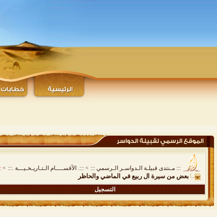
::: مـنتدى قبيلـة الـدواسـر الـرسمي :::
>
:::. الأقســــام الـتـاريـخـيـــة .:::
>
:
بعض من سيرة ال ربيع في الماضي والحاظر
التسجيل