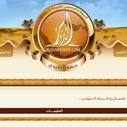
: قسم تاريـخ قــبـيـلة الــدواسـر ::
التعليمـــات