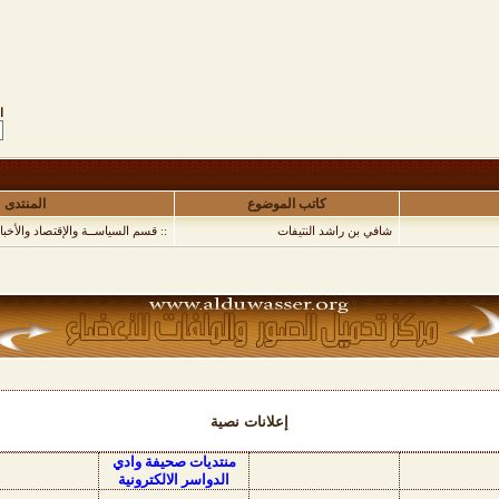
ا
كاتب الموضوع
المنتدى
شافي بن راشد النتيفات
:: قسم السياســة والإقتصاد والأخبار
إعلانات نصية
منتديات صحيفة وادي
الدواسر الالكترونية