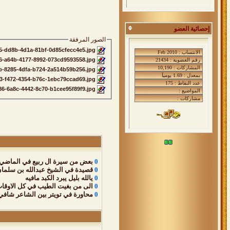
إحصائية العضو
الصور المرفقة
19e5-dd8b-4d1a-81bf-0d85cfecc4e5.jpg
e6-a64b-4177-8992-073cd9593558.jpg
7d36b-8285-4dfa-b724-2a514b59b256.jpg
e3-f472-4354-b76c-1ebc79ccad69.jpg
36354586-6a8c-4442-8c70-b1cee95f89f9.jpg‏
0
بعض من سيرة ال ربيع في الماضي 
0
قصيدة في الشيخ عبدالله بن سلمان
0
يالله بليل يبرد الكبد مافيه
0
الى من بغيت الطيب في كل الاوقات
0
محاورة في تويتر بين الشاعر شافي ا