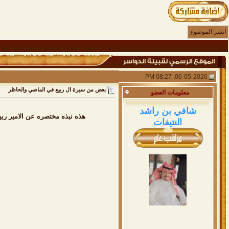
انشر الموضوع
06-05-2026, 08:27 PM
بعض من سيرة ال ربيع في الماضي والحاظر
معلومات
العضو
شافي بن راشد
هذه نبذه مختصره عن الامير ربيع
النتيفات