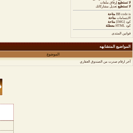
لا تستطيع
إرفاق ملفات
لا تستطيع
تعديل مشاركاتك
is
BB code
متاحة
الابتسامات
متاحة
كود [IMG]
متاحة
كود HTML
معطلة
قوانين المنتدى
المواضيع المتشابهه
الموضوع
آخر ارقام صدرت من الصندوق العقاري