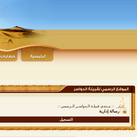
::: مـنتدى قبيلـة الـدواسـر الـرسمي :::
رسالة إدارية
التسجيل