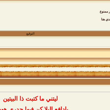
 ممنوع
ي هنا
التوقيع
ليتني ما كتبت ذا البيتين
يادافع البلا كن فيها جدري هه