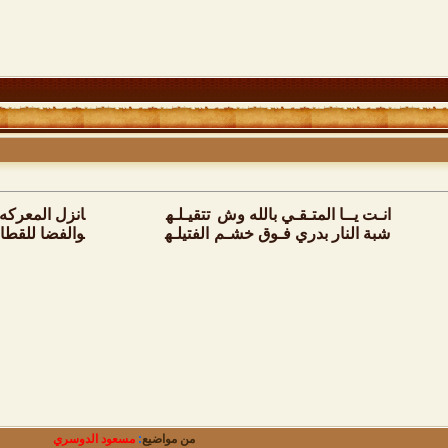
انـت يــا المتـقـي بالله وش
تتقيـلـه
انزل المعركه
شبة النار بدري فـوق خشـم
الفتيلـه
والفضا للقط
من مواضيع
:
مسعود الدوسري