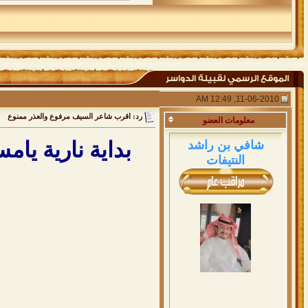
11-06-2010, 12:49 AM
رد: اقرب شاعر السيف مرفوع والعذر ممنوع
معلومات
العضو
بداية نارية ي
شافي بن راشد
النتيفات