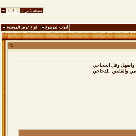
صفحة 1 من 2
>
2
1
أدوات الموضوع
انواع عرض الموضوع
1
#
 واصهل وفل الحجاجي
امي والقفص للدجاجي