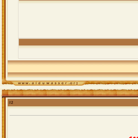
2
#
ههه