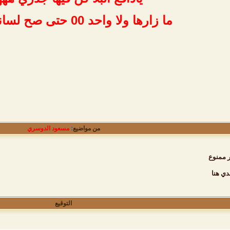
ما زارها ولا واحد 00 حتى صح لسانك ما فيه
من مواضيع
:
مسعود الدوسري
 ممنوع
ي هنا
التوقيع