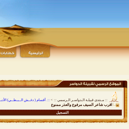
::: مـنتدى قبيلـة الـدواسـر الـرسمي :::
>
:::. أقسام ( دغــش الــبـطــي) الأدبـيـ
اقرب شاعر السيف مرفوع والعذر ممنوع
التسجيل