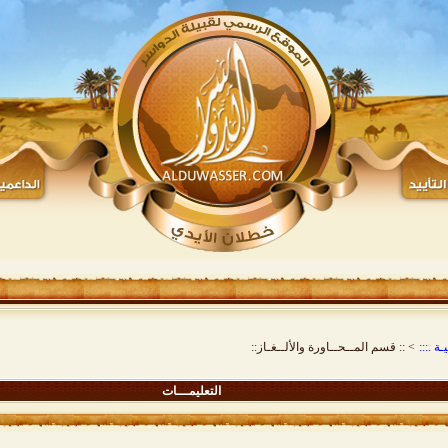
ة .:::
>
:: قسم المــحــاورة والألــغـاز::
التعليمـــات