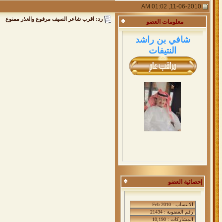
11-06-2010, 01:02 AM
رد: اقرب شاعر السيف مرفوع والعذر ممنوع
معلومات
العضو
شافي بن راشد
النتيفات
إحصائية العضو