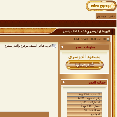
انشر الموضوع
10-06-2010, 09:49 PM
اقرب شاعر السيف مرفوع والعذر ممنوع
معلومات
العضو
مسعود الدوسري
إحصائية العضو