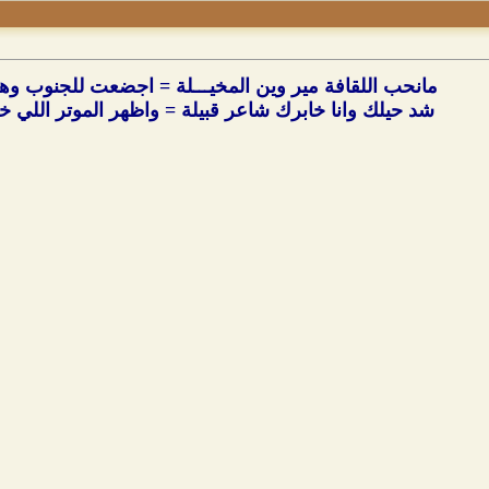
مانحب اللقافة مير وين المخيـــلة = اجضعت للجنوب وهل
شد حيلك وانا خابرك شاعر قبيلة = واظهر الموتر اللي