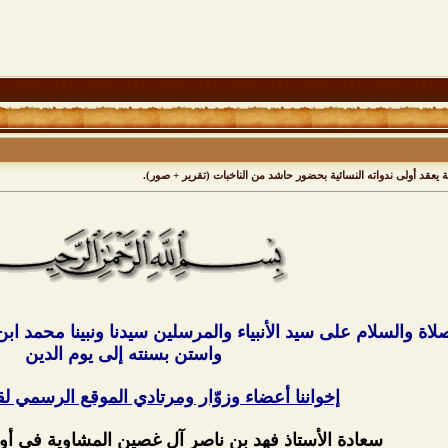
 يعقد أولى ندواته النسائية بحضور حاشد من الناخبات (تقرير + صور).
لاة والسلام على سيد الأنبياء والمرسلين سيدنا ونبينا محمد ا
واستن بسنته إلى يوم الدين
إخواننا أعضاء وزوّار ومرتادي الموقع الرسمي لق
سعادة الأستاذ فهد بن ناصر آل غصين المشاوية في أولى