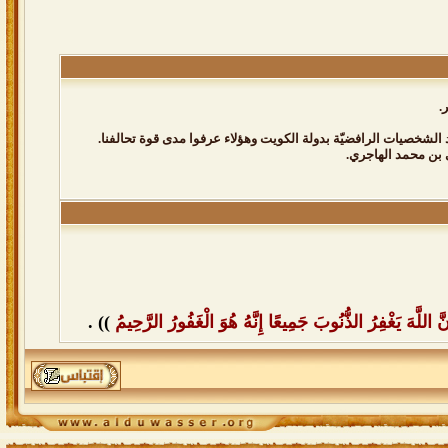
.
 الشخصيات الرافضيّة بدولة الكويت وهؤلاء عرفوا مدى قوة تحالفنا.
 بن محمد الهاجري.
اللَّهَ يَغْفِرُ الذُّنُوبَ جَمِيعًا إِنَّهُ هُوَ الْغَفُورُ الرَّحِيمُ
)) .