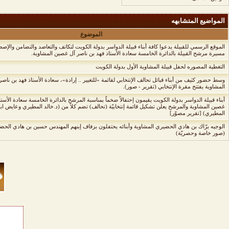
المواضيع المتشابهه
الموضوع
الموقع الرسمي للقبيلة يدعوا كافة أبناء قبيلة الدواسر بدولة الكويت لتكاتف والتعاضد والتضامن والإص
مسيرة مرشح القبيلة بالدائرة الخامسة سعادة الأستاذ فهد بن ناصر آل غصين المشاوية.
التغطية المصوره لحفل قبيلة المشاوية الأول بدولة الكويت
وسط حضور كثيف من أبناء قبائل تحالف الإنتخابي لقائمة «للتغيير .. إرادة»، سعادة الأستاذ فهد بن ناص
المشاوية يفتتح مقرة الإنتخابي (تقرير - صور).
أبناء قبيلة الدواسر بدولة الكويت يقيمون إحتفالاً ضخماً بمناسبة المرشح بالدائرة الخامسة سعادة الأست
غصين المشاوية والمرشح يعلن تشكيل قائمة إنتخابيّة (تحالف) تضم كلاً من (د.خالد المطيري وعايض ا
المطيري) [تقرير مصوّر]
الوجيه برّاك بن هادي الحضيري المشاوية وأبنائه يحتفلون بزفاف إبنهم المهندس حسين بن هادي الحض
(صور خاصة وحصريّة)