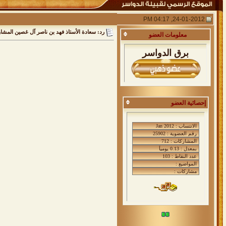
24-01-2012, 04:17 PM
رد: سعادة الأستاذ فهد بن ناصر آل غصين المشاو
معلومات
العضو
برق الدواسر
إحصائية العضو