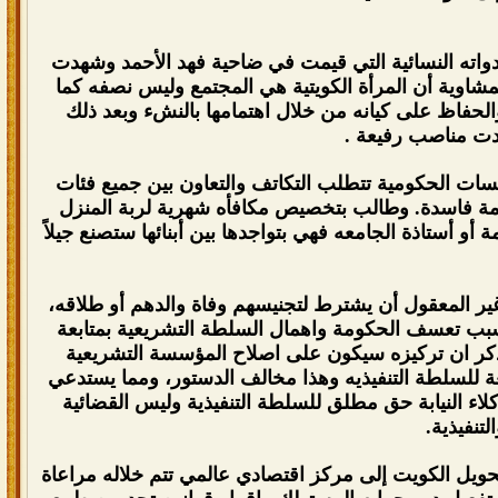
دواته النسائية التي قيمت في ضاحية فهد الأحمد وشهدت
لمشاوية أن المرأة الكويتية هي المجتمع وليس نصفه كما
لحفاظ على كيانه من خلال اهتمامها بالنشء وبعد ذلك
دت مناصب رفيعة .
سات الحكومية تتطلب التكاتف والتعاون بين جميع فئات
كومة فاسدة. وطالب بتخصيص مكافأه شهرية لربة المنزل
ة أو أستاذة الجامعه فهي بتواجدها بين أبنائها ستصنع جيلاً
ير المعقول أن يشترط لتجنيسهم وفاة والدهم أو طلاقه،
ها بسبب تعسف الحكومة واهمال السلطة التشريعية بمتابعة
 وذكر ان تركيزه سيكون على اصلاح المؤسسة التشريعية
ابعة للسلطة التنفيذيه وهذا مخالف الدستور، ومما يستدعي
لاء النيابة حق مطلق للسلطة التنفيذية وليس القضائية
تنفيذية.
ويل الكويت إلى مركز اقتصادي عالمي تتم خلاله مراعاة