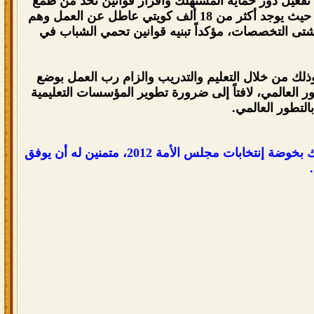
تفعيل دور حمايه المستهلك واقرار قوانين تحد من طمع
التجار وتفعيل دور المؤسسات الأهليه للحد من غلاء المعيشه. وتابع أنه سيتبنى قضية البطالة حيث يوجد أكثر من 18 ألف كويتي عاطل عن العمل وهم
تى التخصصات، مؤكداً تبنيه قوانين تحمي الشباب في
ذلك من خلال التعليم والتدريب والزام رب العمل بوضع
 العالمي، لافتاً إلى ضرورة تطوير المؤسسات التعليمية
التطور العالمي.
وفي الختام، نسأل الله التوفيق والسداد لـ سعادة الأستاذ فهد بن ناصر آل غصين المشاوية ذلك بخوضة إنتخابات مجلس الأمة 2012، متمنين له أن يوفق