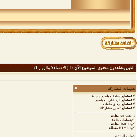
الذين يشاهدون محتوى الموضوع الآن : 1
( الأعضاء 0 والزوار 1)
تعليمات المشاركة
لا تستطيع
إضافة مواضيع جديدة
لا تستطيع
الرد على المواضيع
لا تستطيع
إرفاق ملفات
لا تستطيع
تعديل مشاركاتك
is
BB code
متاحة
الابتسامات
متاحة
كود [IMG]
متاحة
كود HTML
معطلة
قوانين المنتدى