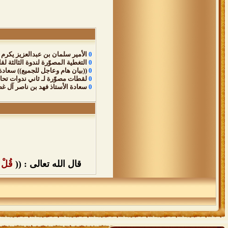
0
الأمير سلمان بن عبدالعزيز يكرم 
0
التغطية المصوّرة لندوة الثالثة لقائ
0
((بيان هام وعاجل للجميع)) سعادة
0
لقطات مصوّرة لـ ثاني ندوات تحا
0
سعادة الأستاذ فهد بن ناصر آل غص
قال الله تعالى : ((
قُلْ ي