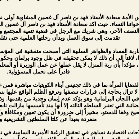
الأمة سعادة الأستاذ فهد بن ناصر آل غصين المشاوية أولى ن
واتنا النساء. حيث اكد سعادة الأستاذ فهد بن ناصر آل غصين ا
النصف الآخر، وهي شريك مع الرجل في قضية تنمية المجتمع وا
تقدمت إلى سوق العمل وبدأن رحلتها العلمية حتى تقل
اربة الفساد والظواهر السلبية التي أصبحت متفشية في المؤس
ا، لافتاً إلى أن ذلك لا يمكن تحقيقه في ظل وجود برلمان وح
، مؤكداً بأن ربة المنزل لا يقل عملها عن عمل الوزيرة أو المعلم
قادراً على تحمل المسؤولية.
ضايا المرأة بما في ذلك تجنيس أبناء الكويتيات مباشرة فمن غ
يتية لا تزال بحاجة إلى قرارات تنصفها وترفع الظلم الواقع علي
 في اللجان البرلمانية وهو يؤكد عدم إيمان وجدية من يقدمها.
ئية التي تعتبر السلطه الثالثه إلا أنها منذ تأسيسها مازالت ت
يح وفقا للدستو، مشيراً إلى ضرورة أن يكون تعيين ومكافأة وك
منفردة بعيداً عن كلتا السلطتين التشريعية وال
ت اقتصادية تساهم في تحقيق الرغبة الأميرية السامية في تح