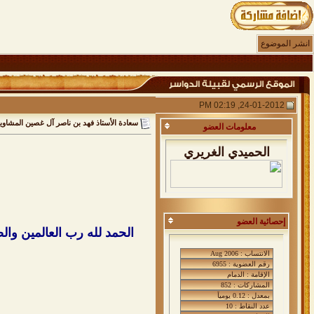
انشر الموضوع
24-01-2012, 02:19 PM
سعادة الأستاذ فهد بن ناصر آل غصين المشاوية
معلومات
العضو
الحميدي الغريري
إحصائية العضو
الحمد لله رب العالمين والص