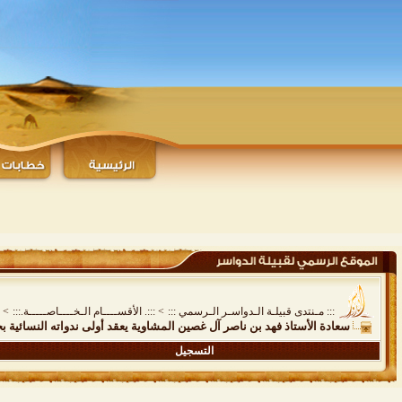
::: مـنتدى قبيلـة الـدواسـر الـرسمي :::
>
:::. الأقســــام الـخــــاصـــــة.:::
>
سعادة الأستاذ فهد بن ناصر آل غصين المشاوية يعقد أولى ندواته النسائية ب
التسجيل