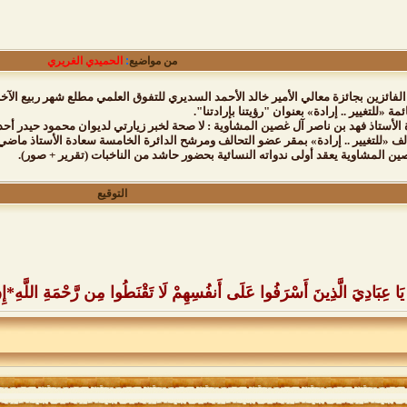
من مواضيع
:
الحميدي الغريري
الفائزين بجائزة معالي الأمير خالد الأحمد السديري للتفوق العلمي مطلع شهر ربيع الآخر
مة «للتغيير .. إرادة» بعنوان "رؤيتنا بإرادتنا".
 الأستاذ فهد بن ناصر آل غصين المشاوية : لا صحة لخبر زيارتي لديوان محمود حيدر أحد
لف «للتغيير .. إرادة» بمقر عضو التحالف ومرشح الدائرة الخامسة سعادة الأستاذ ماضي
ين المشاوية يعقد أولى ندواته النسائية بحضور حاشد من الناخبات (تقرير + صور).
التوقيع
َا عِبَادِيَ الَّذِينَ أَسْرَفُوا عَلَى أَنفُسِهِمْ لَا تَقْنَطُوا مِن رَّحْمَةِ اللَّهِ*إِنَّ 