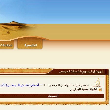
::: مـنتدى قبيلـة الـدواسـر الـرسمي :::
>
:::. أقسام ( دغــش الــبـطــي) الأدبـيـ
شيلة منقية البدارين
التسجيل