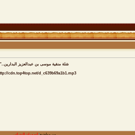
شلة منقية موسى بن عبدالعزيز البدارين.."
ttp://cdn.top4top.net/d_c639b69a1b1.mp3
من مواضيع
:
ابو مران البدراني