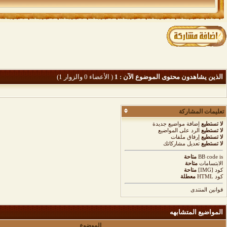
الذين يشاهدون محتوى الموضوع الآن : 1
( الأعضاء 0 والزوار 1)
تعليمات المشاركة
لا تستطيع
إضافة مواضيع جديدة
لا تستطيع
الرد على المواضيع
لا تستطيع
إرفاق ملفات
لا تستطيع
تعديل مشاركاتك
is
BB code
متاحة
الابتسامات
متاحة
كود [IMG]
متاحة
كود HTML
معطلة
قوانين المنتدى
المواضيع المتشابهه
الموضوع