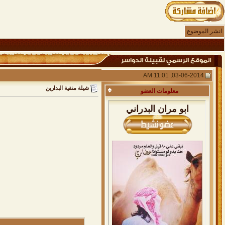
انشر الموضوع
03-06-2014, 11:01 AM
شيلة منقية البدارين
معلومات
العضو
ابو مران البدراني