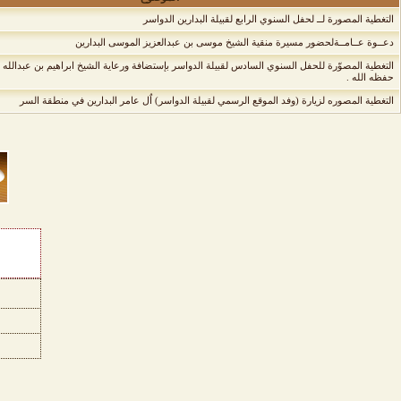
التغطية المصورة لــ لحفل السنوي الرابع لقبيلة البدارين الدواسر
دعــوة عــامــةلحضور مسيرة منقية الشيخ موسى بن عبدالعزيز الموسى البدارين
التغطية المصوّرة للحفل السنوي السادس لقبيلة الدواسر بإستضافة ورعاية الشيخ ابراهيم بن عبدالله 
حفظه الله .
التغطية المصوره لزيارة (وفد الموقع الرسمي لقبيلة الدواسر) اٌل عامر البدارين في منطقة السر